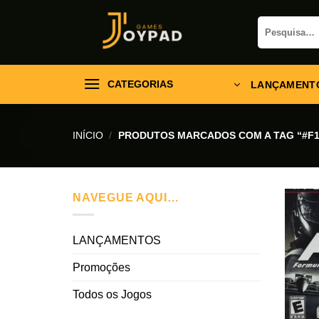
Skip
Pesquisar
to
por:
content
CATEGORIAS
LANÇAMENT
INÍCIO
/
PRODUTOS MARCADOS COM A TAG “#F1
NAVEGUE AQUI…
LANÇAMENTOS
Promoções
Todos os Jogos