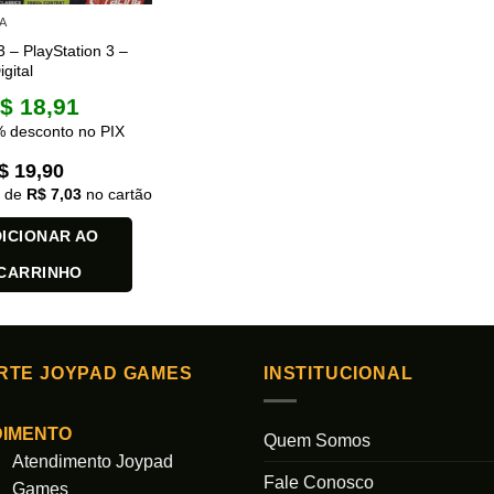
A
 – PlayStation 3 –
gital
$
18,91
 desconto no PIX
$
19,90
x de
R$
7,03
no cartão
ICIONAR AO
CARRINHO
RTE JOYPAD GAMES
INSTITUCIONAL
DIMENTO
Quem Somos
Atendimento Joypad
Fale Conosco
Games