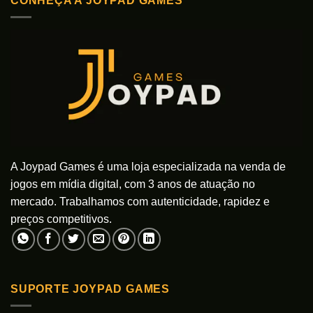
CONHEÇA A JOYPAD GAMES
várias
As
variantes.
opções
As
podem
opções
ser
podem
escolhidas
ser
na
escolhidas
página
na
do
página
produto
do
produto
A Joypad Games é uma loja especializada na venda de
jogos em mídia digital, com 3 anos de atuação no
mercado. Trabalhamos com autenticidade, rapidez e
preços competitivos.
SUPORTE JOYPAD GAMES