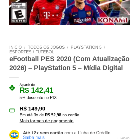
INÍCIO
/
TODOS OS JOGOS
/
PLAYSTATION 5
/
ESPORTES / FUTEBOL
eFootball PES 2020 (Com Atualização
2026) – PlayStation 5 – Mídia Digital
A partir de
R$
142,41
5% desconto no PIX
R$
149,90
Em até
3
x de
R$
52,98
no cartão
Mais formas de pagamento
Até 12x sem cartão
com a Linha de Crédito.
Saiba mais
LIMPAR