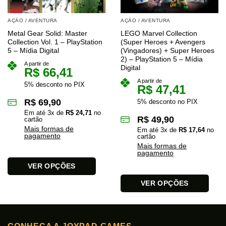
AÇÃO / AVENTURA
AÇÃO / AVENTURA
Metal Gear Solid: Master
LEGO Marvel Collection
Collection Vol. 1 – PlayStation
(Super Heroes + Avengers
5 – Mídia Digital
(Vingadores) + Super Heroes
2) – PlayStation 5 – Mídia
A partir de
Digital
R$
66,41
A partir de
5% desconto no PIX
R$
47,41
R$
69,90
5% desconto no PIX
Em até
3
x de
R$
24,71
no
R$
49,90
cartão
Mais formas de
Em até
3
x de
R$
17,64
no
pagamento
cartão
Mais formas de
pagamento
VER OPÇÕES
Este
VER OPÇÕES
produto
Este
tem
produto
várias
tem
variantes.