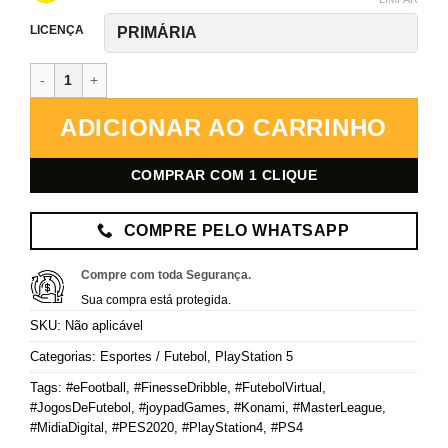
LICENÇA
eFootball PES 2020 (Com Atualização 2026) – PlayStation 5 – Mídia 
ADICIONAR AO CARRINHO
COMPRAR COM 1 CLIQUE
COMPRE PELO WHATSAPP
Compre com toda Segurança.
Sua compra está protegida.
SKU:
Não aplicável
Categorias:
Esportes / Futebol
,
PlayStation 5
Tags:
#eFootball
,
#FinesseDribble
,
#FutebolVirtual
,
#JogosDeFutebol
,
#joypadGames
,
#Konami
,
#MasterLeague
,
#MidiaDigital
,
#PES2020
,
#PlayStation4
,
#PS4