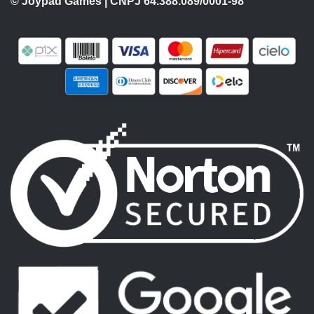
© Joypad Games | CNPJ 64.388.089/0001-98