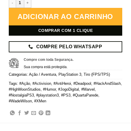
Deadpool – PlayStation 3 – Mídia Digital quantidade
ADICIONAR AO CARRINHO
COMPRAR COM 1 CLIQUE
COMPRE PELO WHATSAPP
Compre com toda Segurança.
Sua compra está protegida.
Categorias:
Ação / Aventura
,
PlayStation 3
,
Tiro (FPS/TPS)
Tags:
#Ação
,
#Activision
,
#AntiHeroi
,
#Deadpool
,
#HackAndSlash
,
#HighMoonStudios
,
#Humor
,
#JogoDigital
,
#Marvel
,
#NostalgiaPS3
,
#playstation3
,
#PS3
,
#QuartaParede
,
#WadeWilson
,
#XMen