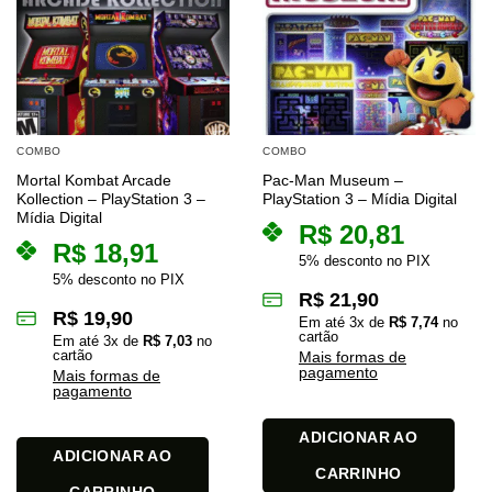
COMBO
COMBO
Mortal Kombat Arcade
Pac-Man Museum –
Kollection – PlayStation 3 –
PlayStation 3 – Mídia Digital
Mídia Digital
R$
20,81
R$
18,91
5% desconto no PIX
5% desconto no PIX
R$
21,90
R$
19,90
Em até
3
x de
R$
7,74
no
cartão
Em até
3
x de
R$
7,03
no
cartão
Mais formas de
pagamento
Mais formas de
pagamento
ADICIONAR AO
ADICIONAR AO
CARRINHO