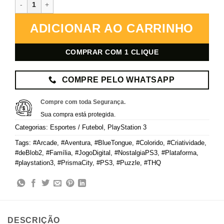
de Blob 2 – PlayStation 3 – Mídia Digital quantidade
ADICIONAR AO CARRINHO
COMPRAR COM 1 CLIQUE
COMPRE PELO WHATSAPP
Compre com toda Segurança.
Sua compra está protegida.
Categorias:
Esportes / Futebol
,
PlayStation 3
Tags:
#Arcade
,
#Aventura
,
#BlueTongue
,
#Colorido
,
#Criatividade
,
#deBlob2
,
#Família
,
#JogoDigital
,
#NostalgiaPS3
,
#Plataforma
,
#playstation3
,
#PrismaCity
,
#PS3
,
#Puzzle
,
#THQ
DESCRIÇÃO