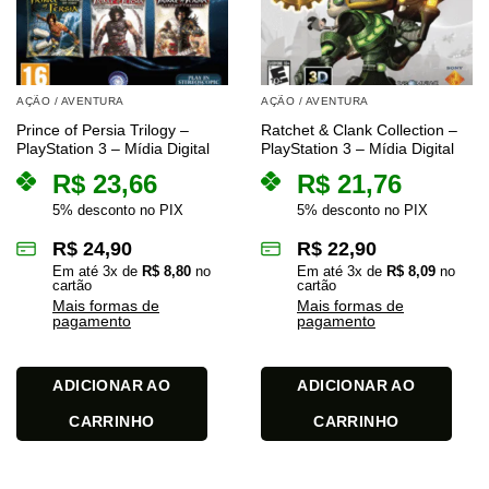
AÇÃO / AVENTURA
AÇÃO / AVENTURA
Prince of Persia Trilogy –
Ratchet & Clank Collection –
PlayStation 3 – Mídia Digital
PlayStation 3 – Mídia Digital
R$
23,66
R$
21,76
5% desconto no PIX
5% desconto no PIX
R$
24,90
R$
22,90
Em até
3
x de
R$
8,80
no
Em até
3
x de
R$
8,09
no
cartão
cartão
Mais formas de
Mais formas de
pagamento
pagamento
ADICIONAR AO
ADICIONAR AO
CARRINHO
CARRINHO