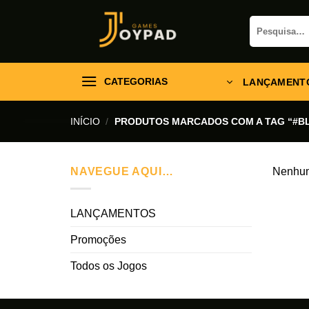
Skip
Pesquisar
to
por:
content
CATEGORIAS
LANÇAMENT
INÍCIO
/
PRODUTOS MARCADOS COM A TAG “#B
NAVEGUE AQUI…
Nenhum 
LANÇAMENTOS
Promoções
Todos os Jogos