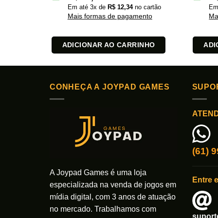
Em até
3
x de
R$
12,34
no cartão
Em
Mais formas de pagamento
Ma
ADICIONAR AO CARRINHO
ADI
CONHEÇA A JOYPAD GAMES
SUPO
ATEN
(61) 
A Joypad Games é uma loja
Entre 
especializada na venda de jogos em
mídia digital, com 3 anos de atuação
no mercado. Trabalhamos com
supor