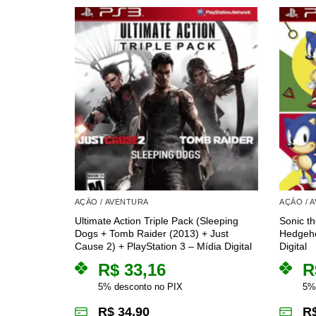
AÇÃO / AVENTURA
AÇÃO / 
Ultimate Action Triple Pack (Sleeping
Sonic t
Dogs + Tomb Raider (2013) + Just
Hedgeho
Cause 2) + PlayStation 3 – Mídia Digital
Digital
R$
33,16
R
5% desconto no PIX
5%
R$
34,90
R