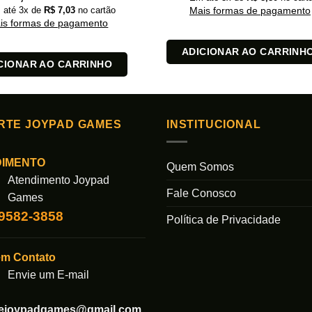
 até
3
x de
R$
7,03
no cartão
Mais formas de pagamento
is formas de pagamento
ADICIONAR AO CARRINH
CIONAR AO CARRINHO
RTE JOYPAD GAMES
INSTITUCIONAL
DIMENTO
Quem Somos
Atendimento Joypad
Fale Conosco
Games
99582-3858
Política de Privacidade
em Contato
Envie um E-mail
tejoypadgames@gmail.com