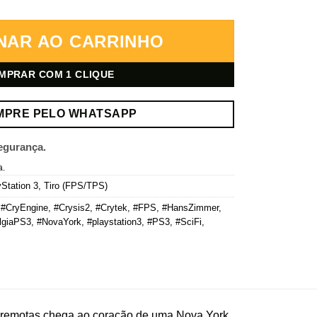
a Digital quantidade
NAR AO CARRINHO
MPRAR COM 1 CLIQUE
MPRE PELO WHATSAPP
egurança.
a.
Station 3
,
Tiro (FPS/TPS)
,
#CryEngine
,
#Crysis2
,
#Crytek
,
#FPS
,
#HansZimmer
,
lgiaPS3
,
#NovaYork
,
#playstation3
,
#PS3
,
#SciFi
,
s remotas chega ao coração de uma Nova York