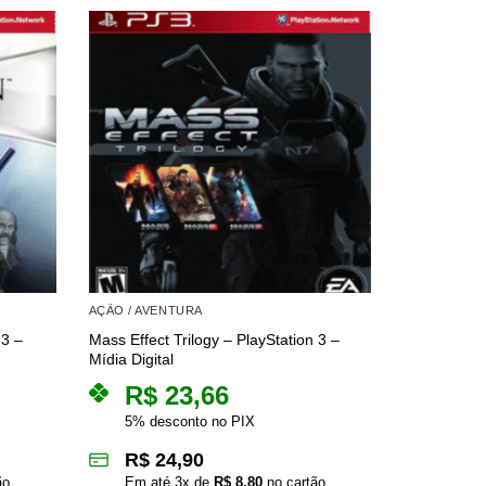
AÇÃO / AVENTURA
PLAYSTATION
 3 –
Mass Effect Trilogy – PlayStation 3 –
Tales of Gra
Mídia Digital
PlayStation 
R$
23,66
R$
5% desconto no PIX
5% des
R$
24,90
R$
2
ão
Em até
3
x de
R$
8,80
no cartão
Em at