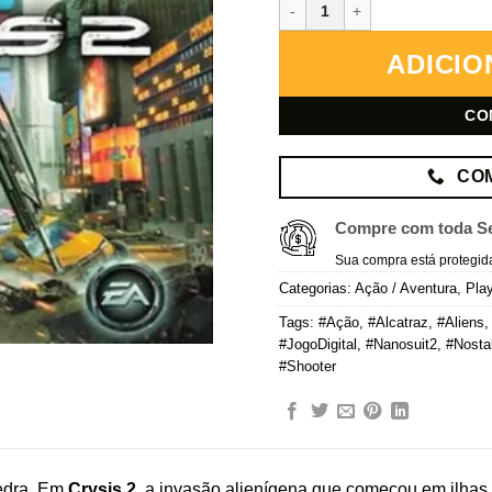
Crysis 2 – PlayStation 3 – Mídi
ADICIO
CO
CO
Compre com toda S
Sua compra está protegid
Categorias:
Ação / Aventura
,
Play
Tags:
#Ação
,
#Alcatraz
,
#Aliens
#JogoDigital
,
#Nanosuit2
,
#Nosta
#Shooter
pedra. Em
Crysis 2
, a invasão alienígena que começou em ilha