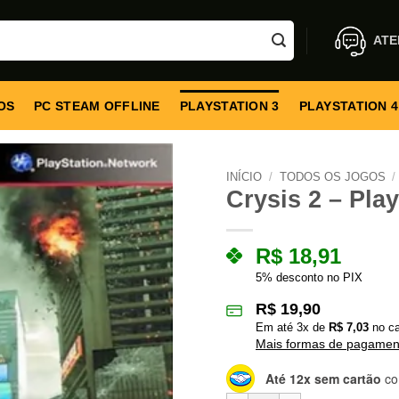
ATE
OS
PC STEAM OFFLINE
PLAYSTATION 3
PLAYSTATION 4
INÍCIO
/
TODOS OS JOGOS
/
Crysis 2 – Play
R$
18,91
5% desconto no PIX
R$
19,90
Em até
3
x de
R$
7,03
no ca
Mais formas de pagamen
Até 12x sem cartão
co