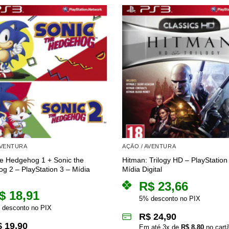
AVENTURA
AÇÃO / AVENTURA
he Hedgehog 1 + Sonic the
Hitman: Trilogy HD – PlayStation
g 2 – PlayStation 3 – Mídia
Mídia Digital
R$
23,66
$
18,91
5% desconto no PIX
 desconto no PIX
R$
24,90
$
19,90
Em até
3
x de
R$
8,80
no cart