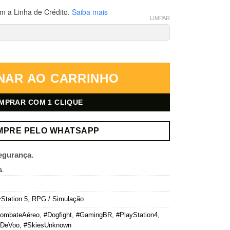
m a Linha de Crédito.
Saiba mais
LIMPAR
PlayStation 5 – Mídia Digital quantidade
NAR AO CARRINHO
MPRAR COM 1 CLIQUE
MPRE PELO WHATSAPP
egurança.
a.
Station 5
,
RPG / Simulação
ombateAéreo
,
#Dogfight
,
#GamingBR
,
#PlayStation4
,
oDeVoo
,
#SkiesUnknown