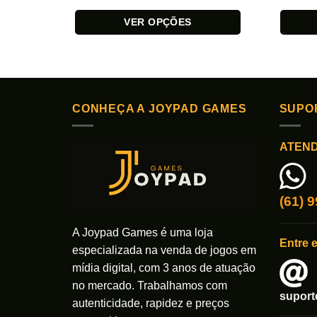
VER OPÇÕES
Este
Este
produto
produto
tem
tem
várias
várias
variantes.
variante
CONHEÇA A JOYPAD GAMES
SUPO
As
As
opções
opções
ATEN
podem
podem
ser
ser
escolhidas
escolhi
(61) 
na
na
página
página
A Joypad Games é uma loja
do
do
Entre 
especializada na venda de jogos em
produto
produto
mídia digital, com 3 anos de atuação
no mercado. Trabalhamos com
supor
autenticidade, rapidez e preços