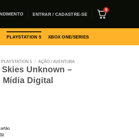
0
NDIMENTO
ENTRAR / CADASTRE-SE
PLAYSTATION 5
XBOX ONE/SERIES
PLAYSTATION 5
/
AÇÃO / AVENTURA
 Skies Unknown –
 Mídia Digital
artão
to