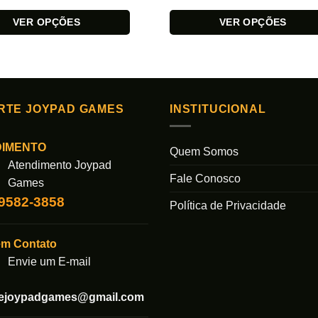
VER OPÇÕES
VER OPÇÕES
Este
produto
tem
várias
s.
variantes.
RTE JOYPAD GAMES
INSTITUCIONAL
As
opções
DIMENTO
Quem Somos
podem
Atendimento Joypad
ser
Fale Conosco
Games
das
escolhidas
99582-3858
na
Política de Privacidade
página
do
em Contato
produto
Envie um E-mail
tejoypadgames@gmail.com