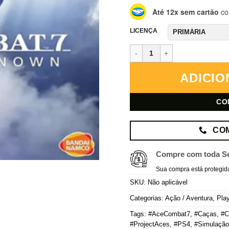
Até 12x sem cartão
co
LICENÇA
Ace Combat 7: Skies Unknown – 
ADICIO
CO
CO
Compre com toda S
Sua compra está protegid
SKU:
Não aplicável
Categorias:
Ação / Aventura
,
Play
Tags:
#AceCombat7
,
#Caças
,
#C
#ProjectAces
,
#PS4
,
#Simulaçã