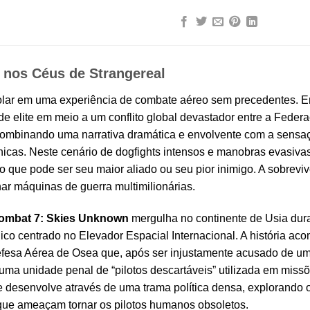
 nos Céus de Strangereal
olar em uma experiência de combate aéreo sem precedentes.
 de elite em meio a um conflito global devastador entre a Fede
combinando uma narrativa dramática e envolvente com a sensaç
icas. Neste cenário de dogfights intensos e manobras evasiva
 que pode ser seu maior aliado ou seu pior inimigo. A sobrevi
r máquinas de guerra multimilionárias.
ombat 7: Skies Unknown
mergulha no continente de Usia dur
ico centrado no Elevador Espacial Internacional. A história acom
efesa Aérea de Osea que, após ser injustamente acusado de um
a unidade penal de “pilotos descartáveis” utilizada em missõe
e desenvolve através de uma trama política densa, explorando 
al que ameaçam tornar os pilotos humanos obsoletos.