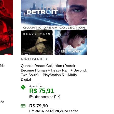
AÇÃO / AVENTURA
AÇÃO / AVE
ídia
Quantic Dream Collection (Detroit:
Mega Man Le
Become Human + Heavy Rain + Beyond:
PlayStation 
Two Souls) – PlayStation 5 – Mídia
A partir 
Digital
R$
A partir de
5% des
R$
75,91
R$
5
5% desconto no PIX
tão
Em at
R$
79,90
Mais 
Em até
3
x de
R$
28,24
no cartão