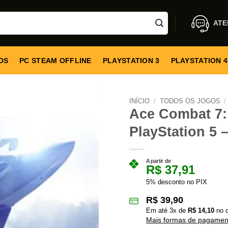
ATE
OS
PC STEAM OFFLINE
PLAYSTATION 3
PLAYSTATION 4
INÍCIO
/
TODOS OS JOGOS
/
Ace Combat 7:
PlayStation 5 –
A partir de
R$
37,91
5% desconto no PIX
R$
39,90
Em até
3
x de
R$
14,10
no c
Mais formas de pagamen