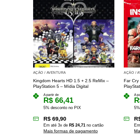
AÇÃO / AVENTURA
AÇÃO / 
Kingdom Hearts HD 1.5 + 2.5 ReMix –
Far Cry 
PlayStation 5 – Mídia Digital
PlayStat
A partir de
A pa
R$
66,41
R
5% desconto no PIX
5%
R$
69,90
R
Em até
3
x de
R$
24,71
no cartão
Em
Mais formas de pagamento
Ma