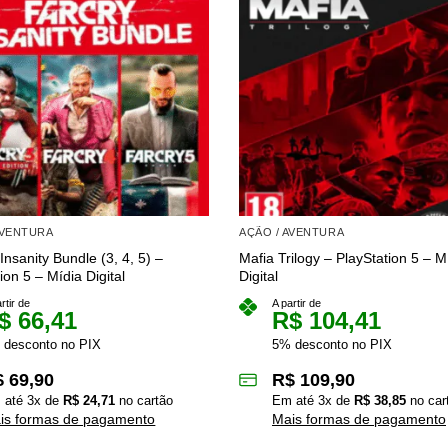
AVENTURA
AÇÃO / AVENTURA
Insanity Bundle (3, 4, 5) –
Mafia Trilogy – PlayStation 5 – M
ion 5 – Mídia Digital
Digital
rtir de
A partir de
$
66,41
R$
104,41
 desconto no PIX
5% desconto no PIX
$
69,90
R$
109,90
 até
3
x de
R$
24,71
no cartão
Em até
3
x de
R$
38,85
no car
is formas de pagamento
Mais formas de pagamento