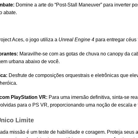
mbate:
Domine a arte do “Post-Stall Maneuver” para inverter p
o abate.
ject Aces, o jogo utiliza a
Unreal Engine 4
para entregar céus f
brantes:
Maravilhe-se com as gotas de chuva no canopy da cab
gem urbana abaixo de você.
ica:
Desfrute de composições orquestrais e eletrônicas que el
 heróica.
com PlayStation VR:
Para uma imersão definitiva, sinta-se re
olvidas para o PS VR, proporcionando uma noção de escala e 
nico Limite
cada missão é um teste de habilidade e coragem. Proteja seus a