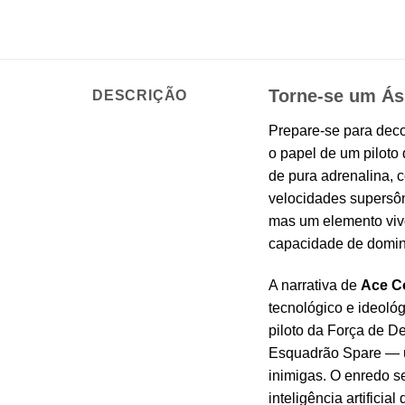
Torne-se um Ás
DESCRIÇÃO
Prepare-se para dec
o papel de um piloto
de pura adrenalina, 
velocidades supersôn
mas um elemento vivo
capacidade de domina
A narrativa de
Ace C
tecnológico e ideológ
piloto da Força de D
Esquadrão Spare — um
inimigas. O enredo s
inteligência artifici