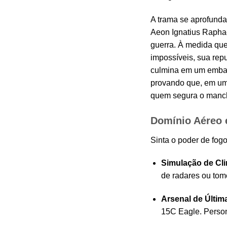
A trama se aprofunda
Aeon Ignatius Raphae
guerra. À medida que 
impossíveis, sua rep
culmina em um embate
provando que, em um 
quem segura o manc
Domínio Aéreo 
Sinta o poder de fo
Simulação de Cl
de radares ou tom
Arsenal de Últim
15C Eagle. Person