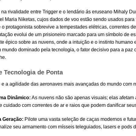
 na rivalidade entre Trigger e o lendário ás eruseano Mihaly D
l Maria Niketas, cujos dados de voo estão sendo usados para 
o protagonista sobrevive a tempestades elétricas, correntes de
utação evolui de um prisioneiro marcado para um símbolo de esp
 épico sobre as nuvens, onde a intuição e o instinto humano e
mundo dominado pela tecnologia, o fator decisivo para a paz
he.
e Tecnologia de Ponta
go e a agilidade das aeronaves mais avançadas do mundo com m
ima Dinâmico:
As nuvens não são apenas visuais; elas afetam 
e cuidado com correntes de ar e raios que podem danificar seus
a Geração:
Pilote uma vasta seleção de caças modernos e futur
alize seu armamento com mísseis teleguiados, lasers e pods d