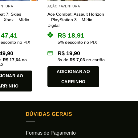
VENTURA
AÇÃO / AVENTURA
t 7: Skies
Ace Combat: Assault Horizon
– Xbox – Mídia
– PlayStation 3 – Mídia
Digital
47,41
R$
18,91
esconto no PIX
5% desconto no PIX
49,90
R$
19,90
de
R$
17,64
no
3
x de
R$
7,03
no cartão
ão
ADICIONAR AO
CIONAR AO
CARRINHO
ARRINHO
DÚVIDAS GERAIS
Formas de Pagamento