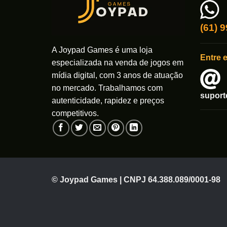
ser
escolhi
(61) 
na
página
A Joypad Games é uma loja
Entre 
do
especializada na venda de jogos em
produto
mídia digital, com 3 anos de atuação
no mercado. Trabalhamos com
supor
autenticidade, rapidez e preços
competitivos.
© Joypad Games | CNPJ 64.388.089/0001-98