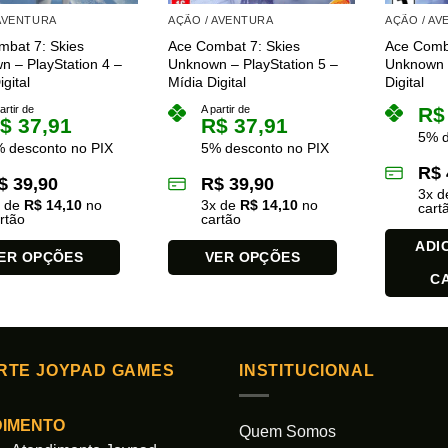
 AVENTURA
AÇÃO / AVENTURA
AÇÃO / A
mbat 7: Skies
Ace Combat 7: Skies
Ace Comba
 – PlayStation 4 –
Unknown – PlayStation 5 –
Unknown 
gital
Mídia Digital
Digital
artir de
A partir de
R$
$
37,91
R$
37,91
5% d
 desconto no PIX
5% desconto no PIX
R$
$
39,90
R$
39,90
3
x 
x de
R$
14,10
no
3
x de
R$
14,10
no
cart
rtão
cartão
ADI
ER OPÇÕES
VER OPÇÕES
C
Este
produto
tem
várias
RTE JOYPAD GAMES
INSTITUCIONAL
es.
variantes.
As
opções
DIMENTO
Quem Somos
podem