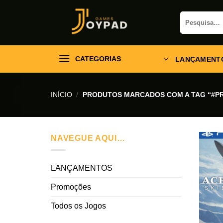
Skip
Pesquisar
to
por:
content
CATEGORIAS
LANÇAMENT
INÍCIO
/
PRODUTOS MARCADOS COM A TAG “#P
NAVEGUE AQUI…
LANÇAMENTOS
Promoções
Todos os Jogos