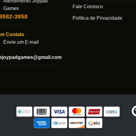
Atendimento Joypad
Fale Conosco
ser
Games
das
escolhidas
99582-3858
Política de Privacidade
na
página
em Contato
do
produto
Envie um E-mail
tejoypadgames@gmail.com