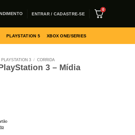
0
NDIMENTO
ENTRAR / CADASTRE-SE
PLAYSTATION 5
XBOX ONE/SERIES
PLAYSTATION 3
/
CORRIDA
PlayStation 3 – Mídia
rtão
to