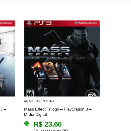
AÇÃO / AVENTURA
COMBO
 3 –
Mass Effect Trilogy – PlayStation 3 –
NBA Jam: On
Mídia Digital
Pack – PlayS
R$
23,66
R$