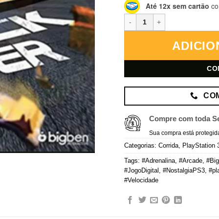
Até 12x sem cartão
co
Truck Racer – PlayStation 3 – M
ADICIO
CO
CO
Compre com toda S
Sua compra está protegid
Categorias:
Corrida
,
PlayStation 
Tags:
#Adrenalina
,
#Arcade
,
#Big
#JogoDigital
,
#NostalgiaPS3
,
#pl
#Velocidade