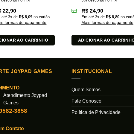
 desconto no PIX
5% desconto no PIX
$
22,90
R$
24,90
 até
3
x de
R$
8,09
no cartão
Em até
3
x de
R$
8,80
no cart
is formas de pagamento
Mais formas de pagamento
CIONAR AO CARRINHO
ADICIONAR AO CARRINH
RTE JOYPAD GAMES
INSTITUCIONAL
DIMENTO
Quem Somos
Atendimento Joypad
Fale Conosco
Games
99582-3858
Política de Privacidade
em Contato