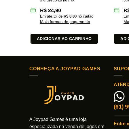
5% desconto no PIX
5%
R$
24,90
R
Em até
3
x de
R$
8,80
no cartão
Em
Mais formas de pagamento
Ma
ADICIONAR AO CARRINHO
ADI
CONHEÇA A JOYPAD GAMES
SUPO
ATEN
(61) 
A Joypad Games é uma loja
Entre 
especializada na venda de jogos em