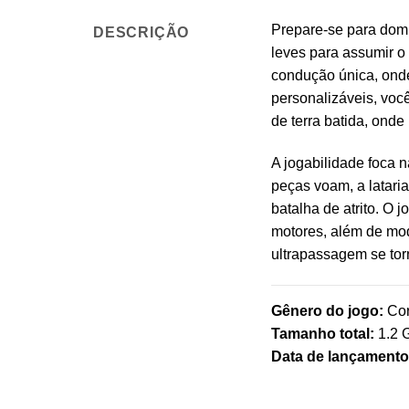
Prepare-se para dom
DESCRIÇÃO
leves para assumir o
condução única, onde
personalizáveis, você
de terra batida, onde
A jogabilidade foca n
peças voam, a latari
batalha de atrito. O
motores, além de mod
ultrapassagem se to
Gênero do jogo:
Cor
Tamanho total:
1.2 
Data de lançamento 