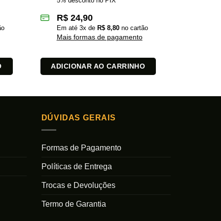
5% desconto no PIX
5% des
R$
24,90
R$
2
ão
Em até
3
x de
R$
8,80
no cartão
Em at
Mais formas de pagamento
Mais 
O
ADICIONAR AO CARRINHO
ADICI
DÚVIDAS GERAIS
Formas de Pagamento
Políticas de Entrega
Trocas e Devoluções
Termo de Garantia