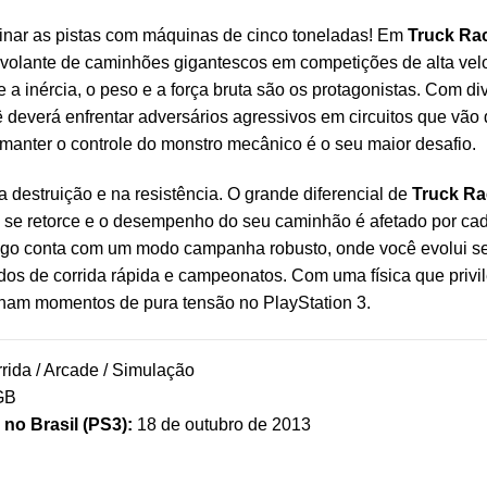
inar as pistas com máquinas de cinco toneladas! Em
Truck Ra
 volante de caminhões gigantescos em competições de alta vel
 a inércia, o peso e a força bruta são os protagonistas. Com 
 deverá enfrentar adversários agressivos em circuitos que vão d
 manter o controle do monstro mecânico é o seu maior desafio.
a destruição e na resistência. O grande diferencial de
Truck Ra
a se retorce e o desempenho do seu caminhão é afetado por cad
 jogo conta com um modo campanha robusto, onde você evolui s
os de corrida rápida e campeonatos. Com uma física que privil
rnam momentos de pura tensão no PlayStation 3.
rida / Arcade / Simulação
GB
no Brasil (PS3):
18 de outubro de 2013