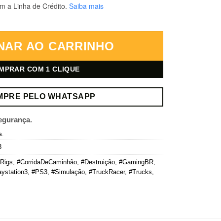
m a Linha de Crédito.
Saiba mais
ídia Digital quantidade
NAR AO CARRINHO
MPRAR COM 1 CLIQUE
MPRE PELO WHATSAPP
egurança.
a.
3
Rigs
,
#CorridaDeCaminhão
,
#Destruição
,
#GamingBR
,
aystation3
,
#PS3
,
#Simulação
,
#TruckRacer
,
#Trucks
,