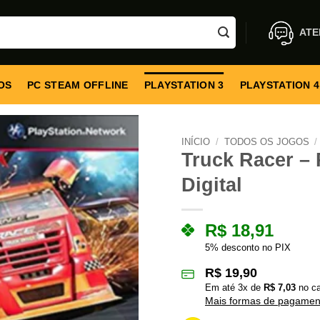
ATE
OS
PC STEAM OFFLINE
PLAYSTATION 3
PLAYSTATION 4
INÍCIO
/
TODOS OS JOGOS
/
Truck Racer – 
Digital
R$
18,91
5% desconto no PIX
R$
19,90
Em até
3
x de
R$
7,03
no ca
Mais formas de pagamen