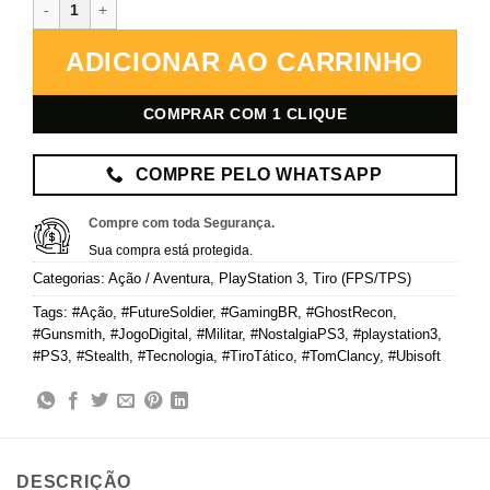
Tom Clancy's Ghost Recon: Future Soldier – PlayStation 3 – Mídia 
ADICIONAR AO CARRINHO
COMPRAR COM 1 CLIQUE
COMPRE PELO WHATSAPP
Compre com toda Segurança.
Sua compra está protegida.
Categorias:
Ação / Aventura
,
PlayStation 3
,
Tiro (FPS/TPS)
Tags:
#Ação
,
#FutureSoldier
,
#GamingBR
,
#GhostRecon
,
#Gunsmith
,
#JogoDigital
,
#Militar
,
#NostalgiaPS3
,
#playstation3
,
#PS3
,
#Stealth
,
#Tecnologia
,
#TiroTático
,
#TomClancy
,
#Ubisoft
DESCRIÇÃO