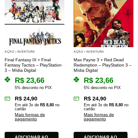
AÇÃO / AVENTURA
AÇÃO / AVENTURA
Final Fantasy IX + Final
Max Payne 3 + Red Dead
Fantasy Tactics – PlayStation
Redemption – PlayStation 3 –
3 – Mídia Digital
Mídia Digital
R$
23,66
R$
23,66
5% desconto no PIX
5% desconto no PIX
R$
24,90
R$
24,90
Em até
3
x de
R$
8,80
no
Em até
3
x de
R$
8,80
no
cartão
cartão
Mais formas de
Mais formas de
pagamento
pagamento
ADICIONAR AO
ADICIONAR AO