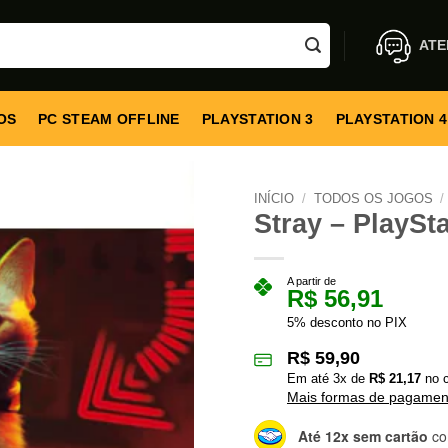
ATE
OS
PC STEAM OFFLINE
PLAYSTATION 3
PLAYSTATION 4
INÍCIO
/
TODOS OS JOGOS
/
Stray – PlaySta
A partir de
R$
56,91
5% desconto no PIX
R$
59,90
Em até
3
x de
R$
21,17
no c
Mais formas de pagamen
Até 12x sem cartão
co