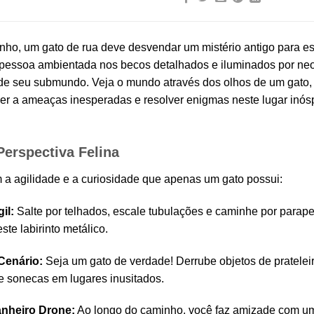
zinho, um gato de rua deve desvendar um mistério antigo para 
a pessoa ambientada nos becos detalhados e iluminados por ne
e seu submundo. Veja o mundo através dos olhos de um gato, 
ver a ameaças inesperadas e resolver enigmas neste lugar inósp
Perspectiva Felina
 a agilidade e a curiosidade que apenas um gato possui:
il:
Salte por telhados, escale tubulações e caminhe por parapeit
ste labirinto metálico.
Cenário:
Seja um gato de verdade! Derrube objetos de prateleir
ire sonecas em lugares inusitados.
nheiro Drone:
Ao longo do caminho, você faz amizade com um 