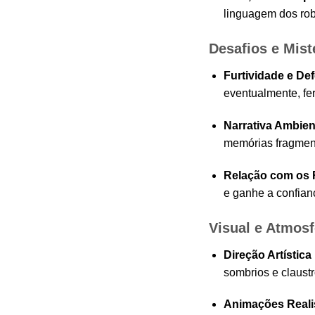
linguagem dos robô
Desafios e Mist
Furtividade e De
eventualmente, fe
Narrativa Ambien
memórias fragment
Relação com os 
e ganhe a confianç
Visual e Atmosf
Direção Artístic
sombrios e claust
Animações Reali