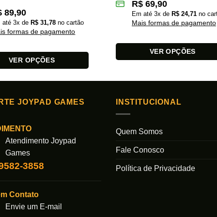
R$
69,90
$
89,90
Em até
3
x de
R$
24,71
no car
 até
3
x de
R$
31,78
no cartão
Mais formas de pagamento
is formas de pagamento
VER OPÇÕES
VER OPÇÕES
Este
produto
tem
várias
RTE JOYPAD GAMES
INSTITUCIONAL
variantes.
s.
As
DIMENTO
Quem Somos
opções
Atendimento Joypad
podem
Fale Conosco
Games
ser
99582-3858
escolhidas
Política de Privacidade
das
na
página
em Contato
do
Envie um E-mail
produto