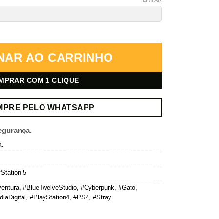
igital quantidade
NAR AO CARRINHO
MPRAR COM 1 CLIQUE
MPRE PELO WHATSAPP
egurança.
a.
Station 5
entura
,
#BlueTwelveStudio
,
#Cyberpunk
,
#Gato
,
diaDigital
,
#PlayStation4
,
#PS4
,
#Stray