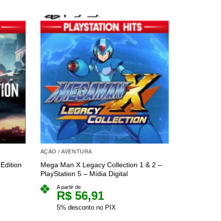
AÇÃO / AVENTURA
AÇÃO / AVE
Edition
Mega Man X Legacy Collection 1 & 2 –
Devil May C
PlayStation 5 – Mídia Digital
PlayStation 
A partir de
A partir 
R$
56,91
R$
5% desconto no PIX
5% des