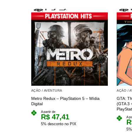
AÇÃO / AVENTURA
AÇÃO / 
Metro Redux – PlayStation 5 – Mídia
GTA: The
Digital
(GTA 3 
PlayStat
A partir de
R$
47,41
A pa
R
5% desconto no PIX
5%