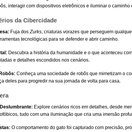
s, interagir com dispositivos eletrônicos e iluminar o caminho
érios da Cibercidade
fesa:
Fuja dos
Zurks
, criaturas vorazes que perseguem qualque
rramentas tecnológicas para se defender e abrir caminho.
tal:
Descubra a história da humanidade e o que aconteceu com o
adas e detalhes escondidos nos cenários.
Robôs:
Conheça uma sociedade de robôs que mimetizam o com
a deles para progredir na sua jornada de volta para casa.
era
a Deslumbrante:
Explore cenários ricos em detalhes, desde mer
rofóbicos, tudo com uma iluminação que cria uma imersão profu
stas:
O comportamento do gato foi capturado com precisão, pro