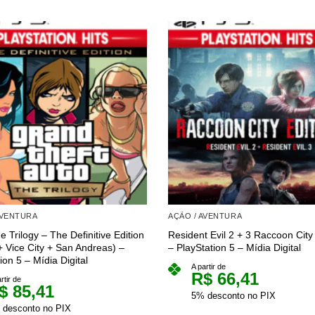
AVENTURA
AÇÃO / AVENTURA
 Trilogy – The Definitive Edition
Resident Evil 2 + 3 Raccoon City 
+ Vice City + San Andreas) –
– PlayStation 5 – Mídia Digital
ion 5 – Mídia Digital
A partir de
R$
66,41
rtir de
$
85,41
5% desconto no PIX
 desconto no PIX