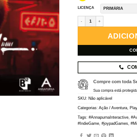
LICENÇA
Stray – PlayStation 5 – Mídia D
ADICIO
CO
CO
Compre com toda S
Sua compra está protegid
SKU:
Não aplicável
Categorias:
Ação / Aventura
,
Play
Tags:
#AnnapurnaInteractive
,
#Av
#IndieGame
,
#joypadGames
,
#Mi