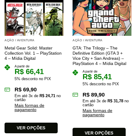
AÇÃO / AVENTURA
AÇÃO / AVENTURA
Metal Gear Solid: Master
GTA: The Trilogy – The
Collection Vol. 1 – PlayStation
Definitive Edition (GTA 3 +
4 – Mídia Digital
Vice City + San Andreas) –
PlayStation 4 – Mídia Digital
A partir de
R$
66,41
A partir de
R$
85,41
5% desconto no PIX
5% desconto no PIX
R$
69,90
R$
89,90
Em até
3
x de
R$
24,71
no
cartão
Em até
3
x de
R$
31,78
no
cartão
Mais formas de
pagamento
Mais formas de
pagamento
VER OPÇÕES
VER OPÇÕES