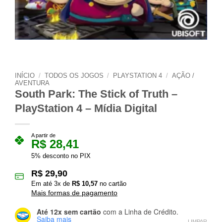
INÍCIO
/
TODOS OS JOGOS
/
PLAYSTATION 4
/
AÇÃO /
AVENTURA
South Park: The Stick of Truth –
PlayStation 4 – Mídia Digital
A partir de
R$
28,41
5% desconto no PIX
R$
29,90
Em até
3
x de
R$
10,57
no cartão
Mais formas de pagamento
Até 12x sem cartão
com a Linha de Crédito.
Saiba mais
LIMPAR