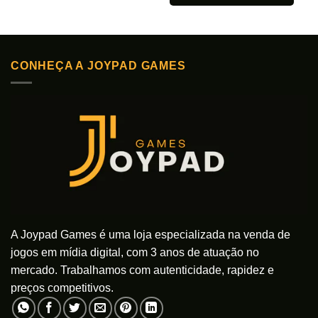
Este
Este
produto
produto
tem
tem
várias
várias
variantes.
CONHEÇA A JOYPAD GAMES
variantes.
As
As
opções
opções
podem
podem
ser
ser
escolhidas
escolhidas
na
na
página
página
do
do
produto
produto
A Joypad Games é uma loja especializada na venda de
jogos em mídia digital, com 3 anos de atuação no
mercado. Trabalhamos com autenticidade, rapidez e
preços competitivos.