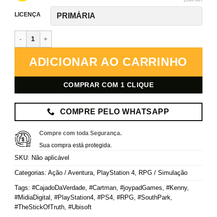
LICENÇA
South Park: The Stick of Truth – PlayStation 4 – Mídia Digital quan
ADICIONAR AO CARRINHO
COMPRAR COM 1 CLIQUE
COMPRE PELO WHATSAPP
Compre com toda Segurança.
Sua compra está protegida.
SKU:
Não aplicável
Categorias:
Ação / Aventura
,
PlayStation 4
,
RPG / Simulação
Tags:
#CajadoDaVerdade
,
#Cartman
,
#joypadGames
,
#Kenny
,
#MidiaDigital
,
#PlayStation4
,
#PS4
,
#RPG
,
#SouthPark
,
#TheStickOfTruth
,
#Ubisoft