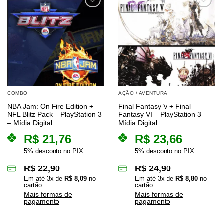
COMBO
AÇÃO / AVENTURA
NBA Jam: On Fire Edition +
Final Fantasy V + Final
NFL Blitz Pack – PlayStation 3
Fantasy VI – PlayStation 3 –
– Mídia Digital
Mídia Digital
R$
21,76
R$
23,66
5% desconto no PIX
5% desconto no PIX
R$
22,90
R$
24,90
Em até
3
x de
R$
8,09
no
Em até
3
x de
R$
8,80
no
cartão
cartão
Mais formas de
Mais formas de
pagamento
pagamento