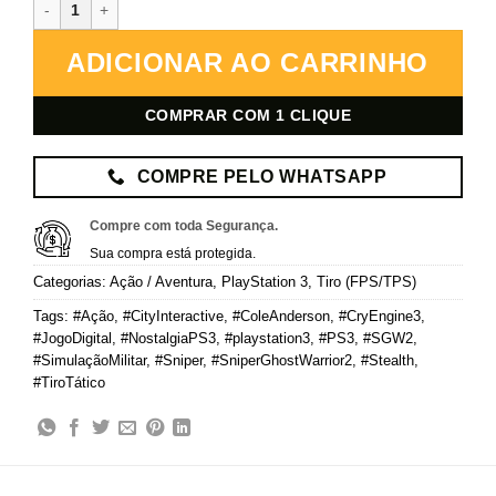
Sniper: Ghost Warrior 2 – PlayStation 3 – Mídia Digital quantidade
ADICIONAR AO CARRINHO
COMPRAR COM 1 CLIQUE
COMPRE PELO WHATSAPP
Compre com toda Segurança.
Sua compra está protegida.
Categorias:
Ação / Aventura
,
PlayStation 3
,
Tiro (FPS/TPS)
Tags:
#Ação
,
#CityInteractive
,
#ColeAnderson
,
#CryEngine3
,
#JogoDigital
,
#NostalgiaPS3
,
#playstation3
,
#PS3
,
#SGW2
,
#SimulaçãoMilitar
,
#Sniper
,
#SniperGhostWarrior2
,
#Stealth
,
#TiroTático