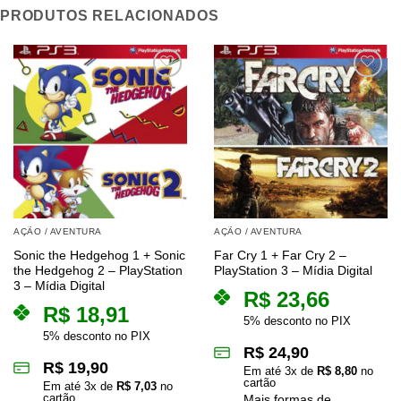
PRODUTOS RELACIONADOS
AÇÃO / AVENTURA
AÇÃO / AVENTURA
Sonic the Hedgehog 1 + Sonic
Far Cry 1 + Far Cry 2 –
the Hedgehog 2 – PlayStation
PlayStation 3 – Mídia Digital
3 – Mídia Digital
R$
23,66
R$
18,91
5% desconto no PIX
5% desconto no PIX
R$
24,90
R$
19,90
Em até
3
x de
R$
8,80
no
cartão
Em até
3
x de
R$
7,03
no
cartão
Mais formas de