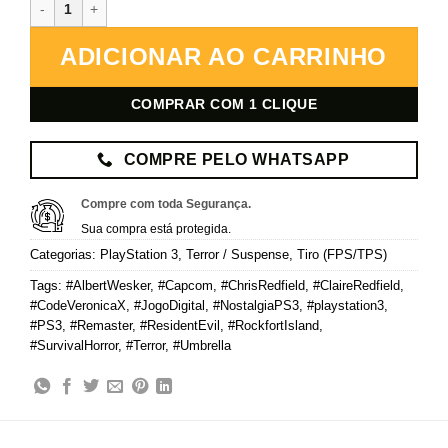
Resident Evil Code: Veronica X – PlayStation 3 – Mídia Digital quan
ADICIONAR AO CARRINHO
COMPRAR COM 1 CLIQUE
COMPRE PELO WHATSAPP
Compre com toda Segurança.
Sua compra está protegida.
Categorias:
PlayStation 3
,
Terror / Suspense
,
Tiro (FPS/TPS)
Tags:
#AlbertWesker
,
#Capcom
,
#ChrisRedfield
,
#ClaireRedfield
,
#CodeVeronicaX
,
#JogoDigital
,
#NostalgiaPS3
,
#playstation3
,
#PS3
,
#Remaster
,
#ResidentEvil
,
#RockfortIsland
,
#SurvivalHorror
,
#Terror
,
#Umbrella