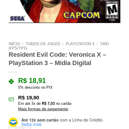
INÍCIO
/
TODOS OS JOGOS
/
PLAYSTATION 3
/
TIRO
(FPS/TPS)
Resident Evil Code: Veronica X –
PlayStation 3 – Mídia Digital
R$
18,91
5% desconto no PIX
R$
19,90
Em até
3
x de
R$
7,03
no cartão
Mais formas de pagamento
Até 12x sem cartão
com a Linha de Crédito.
Saiba mais