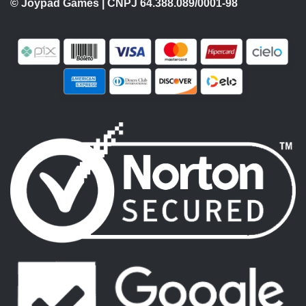
© Joypad Games | CNPJ 64.388.089/0001-98