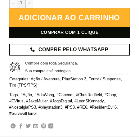
Resident Evil 6 – PlayStation 3 – Mídia Digital quantidade
ADICIONAR AO CARRINHO
COMPRAR COM 1 CLIQUE
COMPRE PELO WHATSAPP
Compre com toda Segurança.
Sua compra está protegida.
Categorias:
Ação / Aventura
,
PlayStation 3
,
Terror / Suspense
,
Tiro (FPS/TPS)
Tags:
#Ação
,
#AdaWong
,
#Capcom
,
#ChrisRedfield
,
#Coop
,
#CVirus
,
#JakeMuller
,
#JogoDigital
,
#LeonSKennedy
,
#NostalgiaPS3
,
#playstation3
,
#PS3
,
#RE6
,
#ResidentEvil6
,
#SurvivalHorror