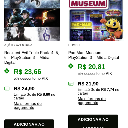
AÇÃO / AVENTURA
COMBO
Resident Evil Triple Pack: 4, 5,
Pac-Man Museum –
6 – PlayStation 3 – Mídia
PlayStation 3 – Mídia Digital
Digital
R$
20,81
R$
23,66
5% desconto no PIX
5% desconto no PIX
R$
21,90
R$
24,90
Em até
3
x de
R$
7,74
no
cartão
Em até
3
x de
R$
8,80
no
cartão
Mais formas de
pagamento
Mais formas de
pagamento
ADICIONAR AO
ADICIONAR AO