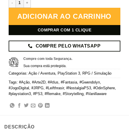
Odin Sphere Leifthrasir – PlayStation 3 – Mídia Digital quantidade
ADICIONAR AO CARRINHO
COMPRAR COM 1 CLIQUE
COMPRE PELO WHATSAPP
Compre com toda Segurança.
Sua compra está protegida.
Categorias:
Ação / Aventura
,
PlayStation 3
,
RPG / Simulação
Tags:
#Ação
,
#Arte2D
,
#Atlus
,
#Fantasia
,
#Gwendolyn
,
#JogoDigital
,
#JRPG
,
#Leifthrasir
,
#NostalgiaPS3
,
#OdinSphere
,
#playstation3
,
#PS3
,
#Remake
,
#Storytelling
,
#Vanillaware
DESCRIÇÃO