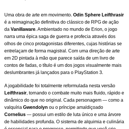
Uma obra de arte em movimento.
Odin Sphere Leifthrasir
é a reimaginação definitiva do clássico de RPG de ação
da
Vanillaware
. Ambientado no mundo de Erion, o jogo
narra uma épica saga de guerra e profecia através dos
olhos de cinco protagonistas diferentes, cujas histórias se
entrelaçam de forma magistral. Com uma direção de arte
em 2D pintada à mão que parece saída de um livro de
contos de fadas, o título é um dos jogos visualmente mais
deslumbrantes já lançados para o PlayStation 3.
A jogabilidade foi totalmente reformulada nesta versão
Leifthrasir
, tornando o combate muito mais fluido, rápido e
dinâmico do que no original. Cada personagem — como a
valquíria
Gwendolyn
ou o príncipe amaldiçoado
Cornelius
— possui um estilo de luta único e uma árvore
de habilidades profunda. O sistema de alquimia e culinária
é essencial para o progresso, permitindo que você crie