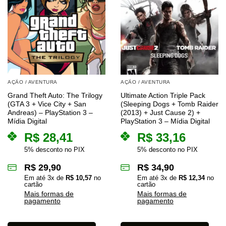
AÇÃO / AVENTURA
AÇÃO / AVENTURA
Grand Theft Auto: The Trilogy
Ultimate Action Triple Pack
(GTA 3 + Vice City + San
(Sleeping Dogs + Tomb Raider
Andreas) – PlayStation 3 –
(2013) + Just Cause 2) +
Mídia Digital
PlayStation 3 – Mídia Digital
R$
28,41
R$
33,16
5% desconto no PIX
5% desconto no PIX
R$
29,90
R$
34,90
Em até
3
x de
R$
10,57
no
Em até
3
x de
R$
12,34
no
cartão
cartão
Mais formas de
Mais formas de
pagamento
pagamento