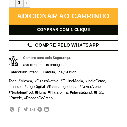
Never Alone (Kisima Ingitchuna) – PlayStation 3 – Mídia Digital qu
ADICIONAR AO CARRINHO
COMPRAR COM 1 CLIQUE
COMPRE PELO WHATSAPP
Compre com toda Segurança.
Sua compra está protegida.
Categorias:
Infantil / Família
,
PlayStation 3
Tags:
#Alasca
,
#CulturaNativa
,
#E-LineMedia
,
#IndieGame
,
#Inupiaq
,
#JogoDigital
,
#KisimaIngitchuna
,
#NeverAlone
,
#NostalgiaPS3
,
#Nuna
,
#Plataforma
,
#playstation3
,
#PS3
,
#Puzzle
,
#RaposaDoArtico