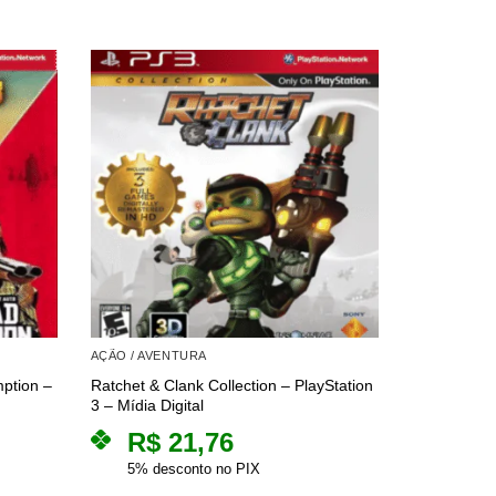
AÇÃO / AVENTURA
AÇÃO / AVE
ption –
Ratchet & Clank Collection – PlayStation
The Ico & S
3 – Mídia Digital
Collection –
R$
21,76
R$
5% desconto no PIX
5% des