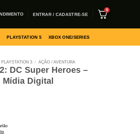
0
NDIMENTO
ENTRAR / CADASTRE-SE
PLAYSTATION 5
XBOX ONE/SERIES
PLAYSTATION 3
/
AÇÃO / AVENTURA
: DC Super Heroes –
 Mídia Digital
rtão
to