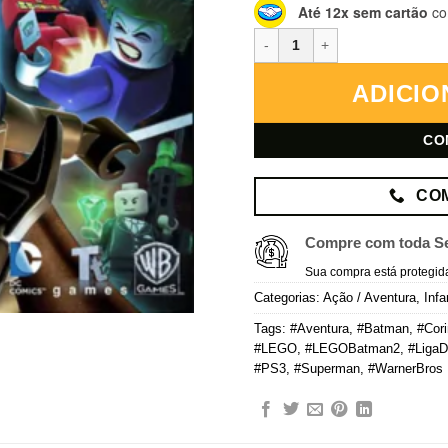
Até 12x sem cartão
co
LEGO Batman 2: DC Super Heroe
ADICIO
CO
CO
Compre com toda S
Sua compra está protegid
Categorias:
Ação / Aventura
,
Infa
Tags:
#Aventura
,
#Batman
,
#Cor
#LEGO
,
#LEGOBatman2
,
#LigaD
#PS3
,
#Superman
,
#WarnerBros