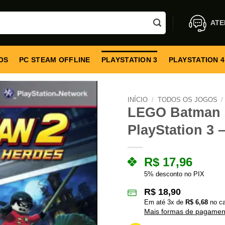
ATE
OS
PC STEAM OFFLINE
PLAYSTATION 3
PLAYSTATION 4
INÍCIO
/
TODOS OS JOGOS
/
LEGO Batman 2
PlayStation 3 –
R$
17,96
5% desconto no PIX
R$
18,90
Em até
3
x de
R$
6,68
no ca
Mais formas de pagamen