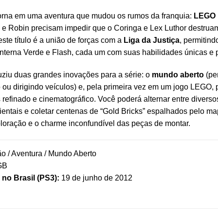
torna em uma aventura que mudou os rumos da franquia:
LEGO 
s e Robin precisam impedir que o Coringa e Lex Luthor destru
ste título é a união de forças com a
Liga da Justiça
, permitin
nterna Verde e Flash, cada um com suas habilidades únicas e 
duziu duas grandes inovações para a série: o
mundo aberto
(per
 ou dirigindo veículos) e, pela primeira vez em um jogo LEGO
refinado e cinematográfico. Você poderá alternar entre diverso
ntais e coletar centenas de “Gold Bricks” espalhados pelo m
loração e o charme inconfundível das peças de montar.
o / Aventura / Mundo Aberto
GB
no Brasil (PS3):
19 de junho de 2012