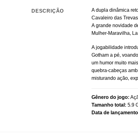
A dupla dinâmica re
DESCRIÇÃO
Cavaleiro das Treva
A grande novidade de
Mulher-Maravilha, La
A jogabilidade intro
Gotham a pé, voando
um humor muito mais 
quebra-cabeças ambie
misturando ação, exp
Gênero do jogo:
Açã
Tamanho total:
5.9 
Data de lançamento 