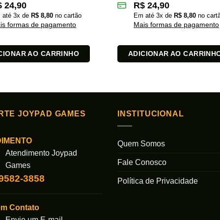
$
24,90
R$
24,90
 até
3
x de
R$
8,80
no cartão
Em até
3
x de
R$
8,80
no cart
is formas de pagamento
Mais formas de pagamento
CIONAR AO CARRINHO
ADICIONAR AO CARRINH
RTE JOYPAD GAMES
INSTITUCIONAL
DIMENTO
Quem Somos
Atendimento Joypad
Fale Conosco
Games
99582-3858
Política de Privacidade
em Contato
Envie um E-mail