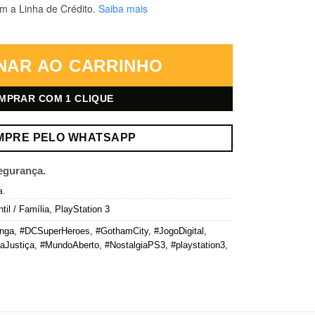
m a Linha de Crédito.
Saiba mais
s – PlayStation 3 – Mídia Digital quantidade
NAR AO CARRINHO
MPRAR COM 1 CLIQUE
MPRE PELO WHATSAPP
egurança.
a.
ntil / Família
,
PlayStation 3
inga
,
#DCSuperHeroes
,
#GothamCity
,
#JogoDigital
,
aJustiça
,
#MundoAberto
,
#NostalgiaPS3
,
#playstation3
,