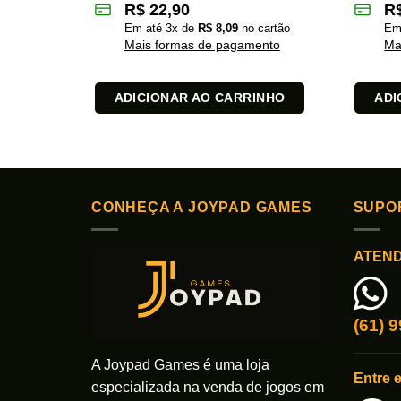
R$
22,90
R
Em até
3
x de
R$
8,09
no cartão
Em
Mais formas de pagamento
Ma
ADICIONAR AO CARRINHO
ADI
CONHEÇA A JOYPAD GAMES
SUPO
ATEN
(61) 
A Joypad Games é uma loja
Entre 
especializada na venda de jogos em