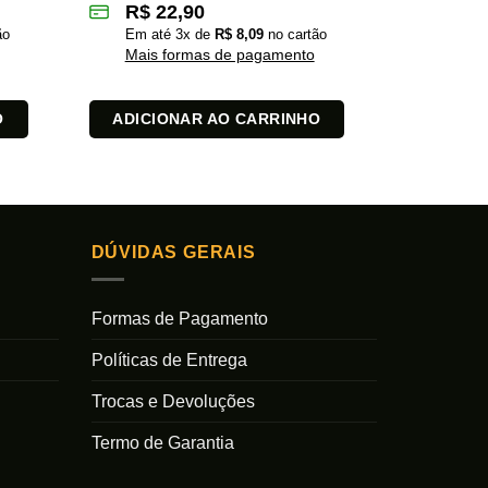
R$
22,90
R$
2
ão
Em até
3
x de
R$
8,09
no cartão
Em at
Mais formas de pagamento
Mais 
O
ADICIONAR AO CARRINHO
ADICI
DÚVIDAS GERAIS
Formas de Pagamento
Políticas de Entrega
Trocas e Devoluções
Termo de Garantia