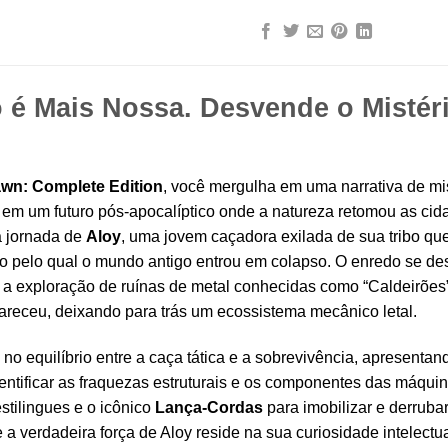
 é Mais Nossa. Desvende o Mistér
wn: Complete Edition
, você mergulha em uma narrativa de mi
em um futuro pós-apocalíptico onde a natureza retomou as cid
a jornada de
Aloy
, uma jovem caçadora exilada de sua tribo q
o pelo qual o mundo antigo entrou em colapso. O enredo se de
e a exploração de ruínas de metal conhecidas como “Caldeirões” 
receu, deixando para trás um ecossistema mecânico letal.
no equilíbrio entre a caça tática e a sobrevivência, apresenta
dentificar as fraquezas estruturais e os componentes das máqui
stilingues e o icônico
Lança-Cordas
para imobilizar e derruba
e a verdadeira força de Aloy reside na sua curiosidade intelec