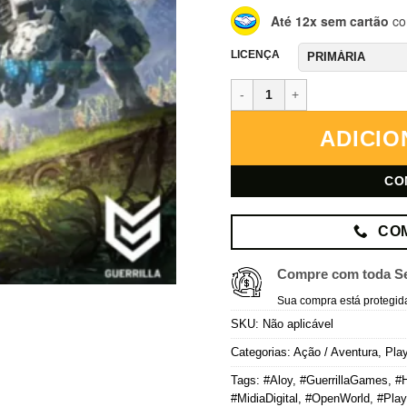
Até 12x sem cartão
co
LICENÇA
Horizon Zero Dawn: Complete Ed
ADICIO
CO
CO
Compre com toda S
Sua compra está protegid
SKU:
Não aplicável
Categorias:
Ação / Aventura
,
Play
Tags:
#Aloy
,
#GuerrillaGames
,
#
#MidiaDigital
,
#OpenWorld
,
#Play