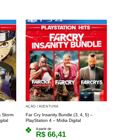
AÇÃO / AVENTURA
AÇÃO / AVE
a Storm
Far Cry Insanity Bundle (3, 4, 5) –
Mega Man X 
gital
PlayStation 4 – Mídia Digital
PlayStation 
A partir de
A partir 
R$
66,41
R$