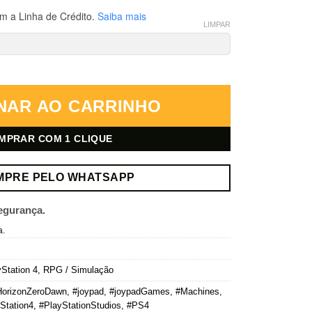
m a Linha de Crédito.
Saiba mais
LIMPAR
ition – PlayStation 4 – Mídia Digital quantidade
NAR AO CARRINHO
MPRAR COM 1 CLIQUE
MPRE PELO WHATSAPP
egurança.
a.
Station 4
,
RPG / Simulação
HorizonZeroDawn
,
#joypad
,
#joypadGames
,
#Machines
,
Station4
,
#PlayStationStudios
,
#PS4