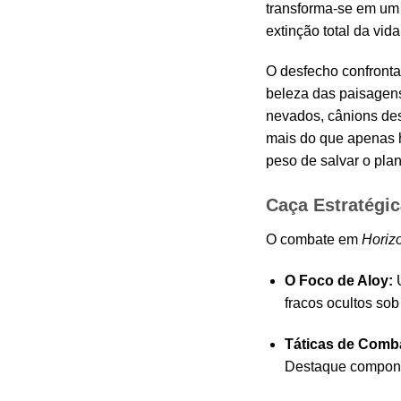
transforma-se em um 
extinção total da vida
O desfecho confronta 
beleza das paisagens
nevados, cânions des
mais do que apenas h
peso de salvar o pla
Caça Estratégic
O combate em
Horiz
O Foco de Aloy:
U
fracos ocultos sob
Táticas de Comb
Destaque componen