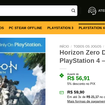
ATE
OS
PC STEAM OFFLINE
PLAYSTATION 3
PLAYSTATION 4
INÍCIO
/
TODOS OS JOGOS
/
Horizon Zero 
PlayStation 4 –
A partir de
R$
56,91
5% desconto no PIX
R$
59,90
Em até
3
x de
R$
21,17
no c
Mais formas de pagamen