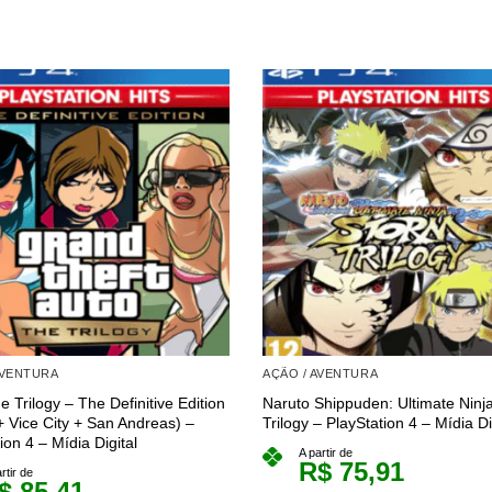
AVENTURA
AÇÃO / AVENTURA
 Trilogy – The Definitive Edition
Naruto Shippuden: Ultimate Ninj
+ Vice City + San Andreas) –
Trilogy – PlayStation 4 – Mídia Di
ion 4 – Mídia Digital
A partir de
R$
75,91
rtir de
$
85,41