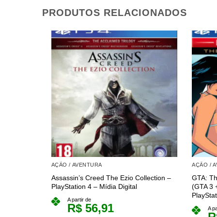
PRODUTOS RELACIONADOS
AÇÃO / AVENTURA
AÇÃO / 
Assassin’s Creed The Ezio Collection –
GTA: The
PlayStation 4 – Mídia Digital
(GTA 3 
PlayStat
A partir de
R$
56,91
A pa
R