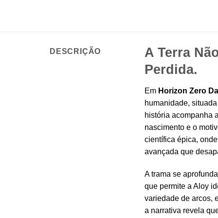
A Terra Não
DESCRIÇÃO
Perdida.
Em
Horizon Zero Da
humanidade, situada 
história acompanha 
nascimento e o motiv
científica épica, ond
avançada que desapa
A trama se aprofunda 
que permite a Aloy i
variedade de arcos, e
a narrativa revela qu