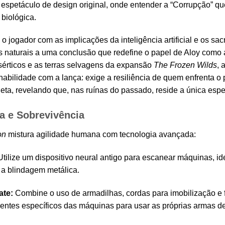
espetáculo de design original, onde entender a “Corrupção” que
 biológica.
o jogador com as implicações da inteligência artificial e os sacri
 naturais a uma conclusão que redefine o papel de Aloy como a
érticos e as terras selvagens da expansão
The Frozen Wilds
, 
abilidade com a lança: exige a resiliência de quem enfrenta o p
neta, revelando que, nas ruínas do passado, reside a única es
a e Sobrevivência
on
mistura agilidade humana com tecnologia avançada:
tilize um dispositivo neural antigo para escanear máquinas, iden
 a blindagem metálica.
ate:
Combine o uso de armadilhas, cordas para imobilização e 
tes específicos das máquinas para usar as próprias armas de