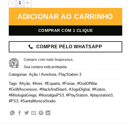
God of War: Ascension – PlayStation 3 – Mídia Digital quantidade
ADICIONAR AO CARRINHO
COMPRAR COM 1 CLIQUE
COMPRE PELO WHATSAPP
Compre com toda Segurança.
Sua compra está protegida.
Categorias:
Ação / Aventura
,
PlayStation 3
Tags:
#Ação
,
#Ares
,
#Esparta
,
#Fúrias
,
#GodOfWar
,
#GoWAscension
,
#HackAndSlash
,
#JogoDigital
,
#Kratos
,
#MitologiaGrega
,
#NostalgiaPS3
,
#PlayStation
,
#playstation3
,
#PS3
,
#SantaMonicaStudio