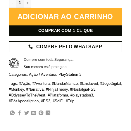
Enslaved: Odyssey to the West – PlayStation 3 – Mídia Digital quan
ADICIONAR AO CARRINHO
COMPRAR COM 1 CLIQUE
COMPRE PELO WHATSAPP
Compre com toda Segurança.
Sua compra está protegida.
Categorias:
Ação / Aventura
,
PlayStation 3
Tags:
#Ação
,
#Aventura
,
#BandaiNamco
,
#Enslaved
,
#JogoDigital
,
#Monkey
,
#Narrativa
,
#NinjaTheory
,
#NostalgiaPS3
,
#OdysseyToTheWest
,
#Plataforma
,
#playstation3
,
#PósApocalíptico
,
#PS3
,
#SciFi
,
#Trip