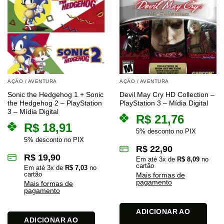
AÇÃO / AVENTURA
AÇÃO / AVENTURA
Sonic the Hedgehog 1 + Sonic
Devil May Cry HD Collection –
the Hedgehog 2 – PlayStation
PlayStation 3 – Mídia Digital
3 – Mídia Digital
R$
21,76
R$
18,91
5% desconto no PIX
5% desconto no PIX
R$
22,90
R$
19,90
Em até
3
x de
R$
8,09
no
cartão
Em até
3
x de
R$
7,03
no
cartão
Mais formas de
pagamento
Mais formas de
pagamento
ADICIONAR AO
ADICIONAR AO