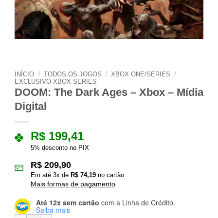
INÍCIO
/
TODOS OS JOGOS
/
XBOX ONE/SERIES
/
EXCLUSIVO XBOX SERIES
DOOM: The Dark Ages – Xbox – Mídia
Digital
R$
199,41
5% desconto no PIX
R$
209,90
Em até
3
x de
R$
74,19
no cartão
Mais formas de pagamento
Até 12x sem cartão
com a Linha de Crédito.
Saiba mais