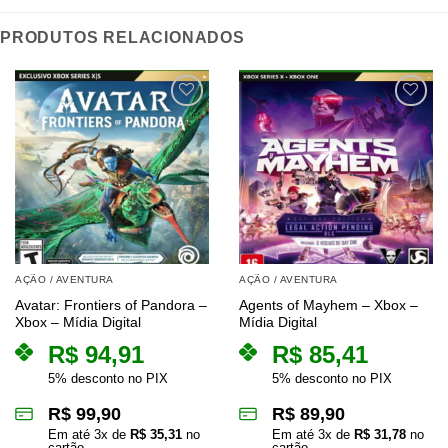
PRODUTOS RELACIONADOS
AÇÃO / AVENTURA
AÇÃO / AVENTURA
Avatar: Frontiers of Pandora –
Agents of Mayhem – Xbox –
Xbox – Mídia Digital
Mídia Digital
R$
94,91
R$
85,41
5% desconto no PIX
5% desconto no PIX
R$
99,90
R$
89,90
Em até
3
x de
R$
35,31
no
Em até
3
x de
R$
31,78
no
cartão
cartão