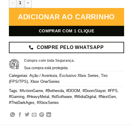
DOOM: The Dark Ages – Xbox – Mídia Digital quantidade
ADICIONAR AO CARRINHO
COMPRAR COM 1 CLIQUE
COMPRE PELO WHATSAPP
Compre com toda Segurança.
Sua compra está protegida.
Categorias:
Ação / Aventura
,
Exclusivo Xbox Series
,
Tiro
(FPS/TPS)
,
Xbox One/Series
Tags:
#ActionGame
,
#Bethesda
,
#DOOM
,
#DoomSlayer
,
#FPS
,
#Gaming
,
#HeavyMetal
,
#idSoftware
,
#MidiaDigital
,
#NextGen
,
#TheDarkAges
,
#XboxSeries