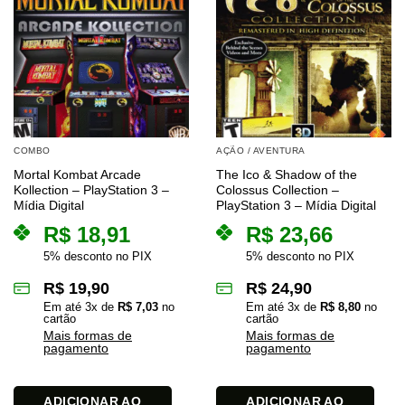
COMBO
AÇÃO / AVENTURA
Mortal Kombat Arcade
The Ico & Shadow of the
Kollection – PlayStation 3 –
Colossus Collection –
Mídia Digital
PlayStation 3 – Mídia Digital
R$
18,91
R$
23,66
5% desconto no PIX
5% desconto no PIX
R$
19,90
R$
24,90
Em até
3
x de
R$
7,03
no
Em até
3
x de
R$
8,80
no
cartão
cartão
Mais formas de
Mais formas de
pagamento
pagamento
ADICIONAR AO
ADICIONAR AO