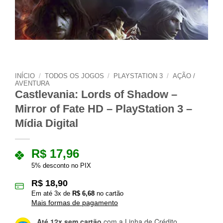
INÍCIO
/
TODOS OS JOGOS
/
PLAYSTATION 3
/
AÇÃO /
AVENTURA
Castlevania: Lords of Shadow –
Mirror of Fate HD – PlayStation 3 –
Mídia Digital
R$
17,96
5% desconto no PIX
R$
18,90
Em até
3
x de
R$
6,68
no cartão
Mais formas de pagamento
Até 12x sem cartão
com a Linha de Crédito.