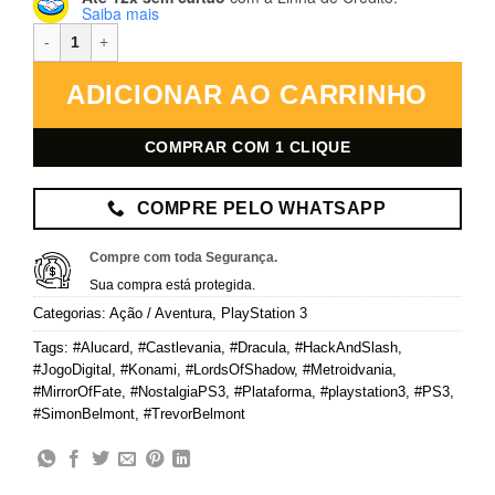
Saiba mais
Castlevania: Lords of Shadow – Mirror of Fate HD – PlayStation 3 – 
ADICIONAR AO CARRINHO
COMPRAR COM 1 CLIQUE
COMPRE PELO WHATSAPP
Compre com toda Segurança.
Sua compra está protegida.
Categorias:
Ação / Aventura
,
PlayStation 3
Tags:
#Alucard
,
#Castlevania
,
#Dracula
,
#HackAndSlash
,
#JogoDigital
,
#Konami
,
#LordsOfShadow
,
#Metroidvania
,
#MirrorOfFate
,
#NostalgiaPS3
,
#Plataforma
,
#playstation3
,
#PS3
,
#SimonBelmont
,
#TrevorBelmont