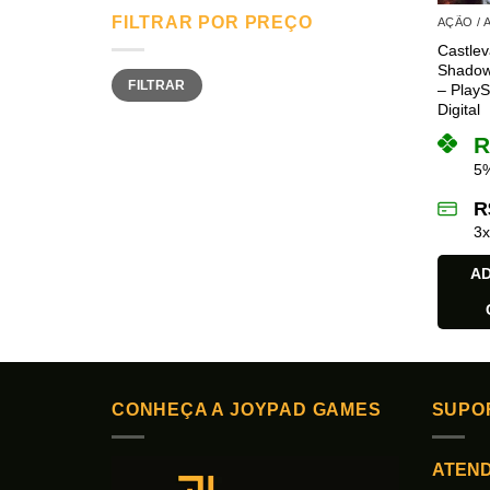
FILTRAR POR PREÇO
AÇÃO /
Castlev
Shadow 
Preço
Preço
FILTRAR
mínimo
máximo
– PlayS
Digital
R
5%
R
3
AD
CONHEÇA A JOYPAD GAMES
SUPO
ATEN