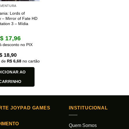
 AVENTURA
ania: Lords of
– Mirror of Fate HD
tation 3 – Mídia
$
17,96
 desconto no PIX
$
18,90
x de
R$
6,68
no cartão
ICIONAR AO
CARRINHO
RTE JOYPAD GAMES
INSTITUCIONAL
DIMENTO
Quem Somos