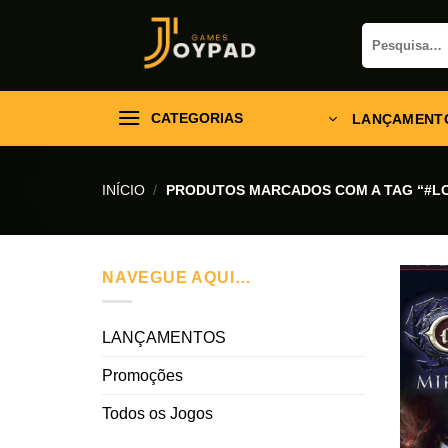
Skip
Pesquisar
to
por:
content
CATEGORIAS
LANÇAMENT
INÍCIO
/
PRODUTOS MARCADOS COM A TAG “#
NAVEGUE AQUI…
LANÇAMENTOS
Promoções
Todos os Jogos