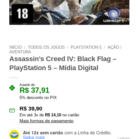
INÍCIO
/
TODOS OS JOGOS
/
PLAYSTATION 5
/
AÇÃO /
AVENTURA
Assassin’s Creed IV: Black Flag –
PlayStation 5 – Mídia Digital
A partir de
R$
37,91
5% desconto no PIX
R$
39,90
Em até
3
x de
R$
14,10
no cartão
Mais formas de pagamento
Até 12x sem cartão
com a Linha de Crédito.
Saiba mais
LIMPAR