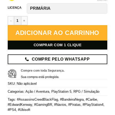
LICENÇA
Assassin’s Creed IV: Black Flag – PlayStation 5 – Mídia Digital qua
ADICIONAR AO CARRINHO
COMPRAR COM 1 CLIQUE
COMPRE PELO WHATSAPP
Compre com toda Segurança.
Sua compra está protegida.
SKU:
Não aplicável
Categorias:
Ação / Aventura
,
PlayStation 5
,
RPG / Simulação
Tags:
#AssassinsCreedBlackFlag
,
#BandeiraNegra
,
#Caribe
,
#EdwardKenway
,
#GamingBR
,
#Navios
,
#Piratas
,
#PlayStation4
,
#PS4
,
#Ubisoft