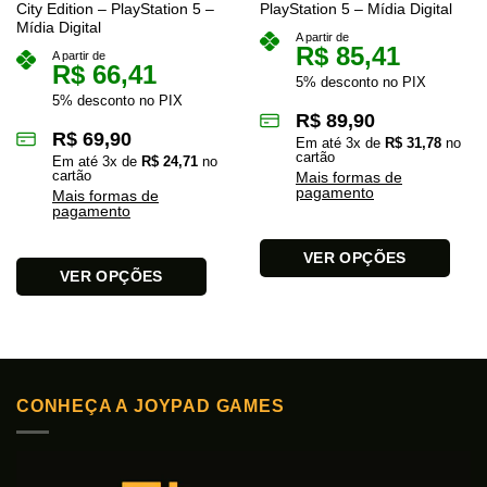
City Edition – PlayStation 5 –
PlayStation 5 – Mídia Digital
Mídia Digital
A partir de
R$
85,41
A partir de
R$
66,41
5% desconto no PIX
5% desconto no PIX
R$
89,90
R$
69,90
Em até
3
x de
R$
31,78
no
cartão
Em até
3
x de
R$
24,71
no
cartão
Mais formas de
pagamento
Mais formas de
pagamento
VER OPÇÕES
VER OPÇÕES
Este
Este
produto
produto
tem
tem
várias
várias
variantes.
variantes.
As
CONHEÇA A JOYPAD GAMES
As
opções
opções
podem
podem
ser