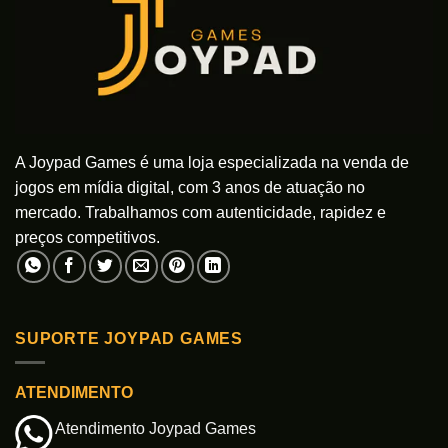
ser
escolhidas
escolhidas
na
na
página
página
do
do
produto
produto
A Joypad Games é uma loja especializada na venda de
jogos em mídia digital, com 3 anos de atuação no
mercado. Trabalhamos com autenticidade, rapidez e
preços competitivos.
SUPORTE JOYPAD GAMES
ATENDIMENTO
Atendimento Joypad Games