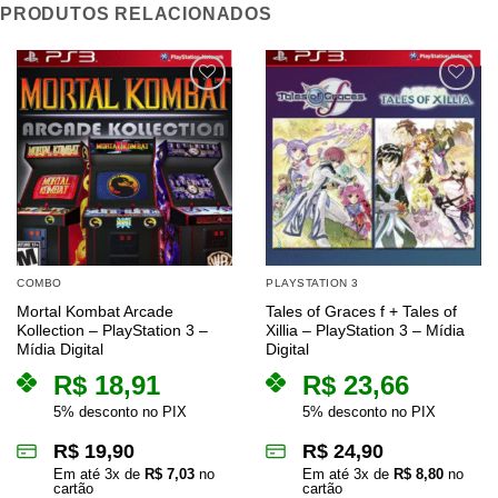
PRODUTOS RELACIONADOS
COMBO
PLAYSTATION 3
Mortal Kombat Arcade
Tales of Graces f + Tales of
Kollection – PlayStation 3 –
Xillia – PlayStation 3 – Mídia
Mídia Digital
Digital
R$
18,91
R$
23,66
5% desconto no PIX
5% desconto no PIX
R$
19,90
R$
24,90
Em até
3
x de
R$
7,03
no
Em até
3
x de
R$
8,80
no
cartão
cartão