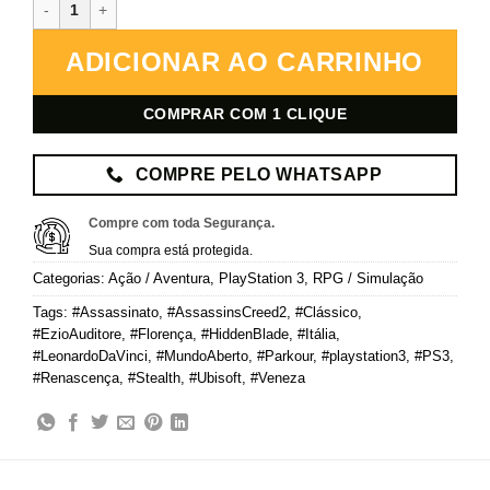
Assassin's Creed II – PlayStation 3 – Mídia Digital quantidade
ADICIONAR AO CARRINHO
COMPRAR COM 1 CLIQUE
COMPRE PELO WHATSAPP
Compre com toda Segurança.
Sua compra está protegida.
Categorias:
Ação / Aventura
,
PlayStation 3
,
RPG / Simulação
Tags:
#Assassinato
,
#AssassinsCreed2
,
#Clássico
,
#EzioAuditore
,
#Florença
,
#HiddenBlade
,
#Itália
,
#LeonardoDaVinci
,
#MundoAberto
,
#Parkour
,
#playstation3
,
#PS3
,
#Renascença
,
#Stealth
,
#Ubisoft
,
#Veneza