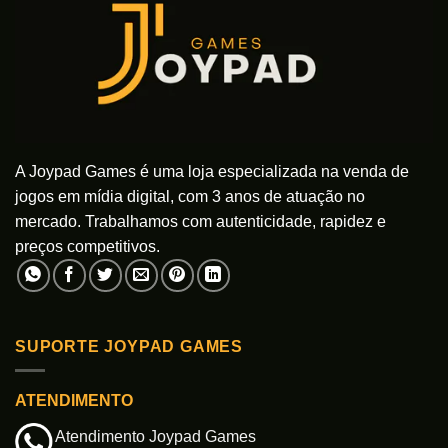
podem
podem
ser
ser
escolhidas
escolhidas
na
na
página
página
do
do
produto
produto
A Joypad Games é uma loja especializada na venda de
jogos em mídia digital, com 3 anos de atuação no
mercado. Trabalhamos com autenticidade, rapidez e
preços competitivos.
SUPORTE JOYPAD GAMES
ATENDIMENTO
Atendimento Joypad Games