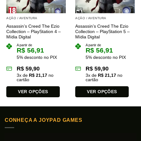
AÇÃO / AVENTURA
AÇÃO / AVENTURA
Assassin’s Creed The Ezio
Assassin’s Creed The Ezio
Collection – PlayStation 4 –
Collection – PlayStation 5 –
Mídia Digital
Mídia Digital
A partir de
A partir de
R$
56,91
R$
56,91
5% desconto no PIX
5% desconto no PIX
R$
59,90
R$
59,90
3
x de
R$
21,17
no
3
x de
R$
21,17
no
cartão
cartão
VER OPÇÕES
VER OPÇÕES
Este
Este
produto
produto
tem
tem
CONHEÇA A JOYPAD GAMES
várias
várias
variantes.
variantes.
As
As
opções
opções