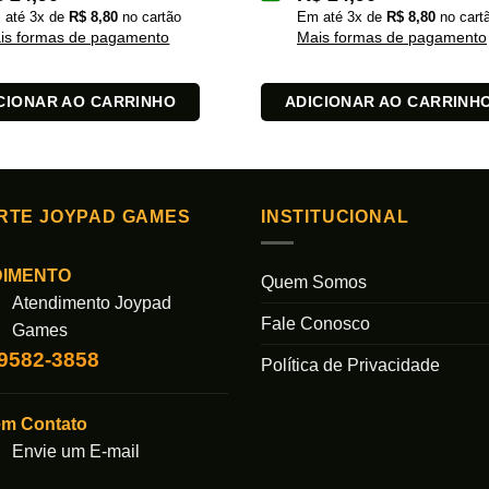
 até
3
x de
R$
8,80
no cartão
Em até
3
x de
R$
8,80
no cart
is formas de pagamento
Mais formas de pagamento
CIONAR AO CARRINHO
ADICIONAR AO CARRINH
RTE JOYPAD GAMES
INSTITUCIONAL
DIMENTO
Quem Somos
Atendimento Joypad
Fale Conosco
Games
99582-3858
Política de Privacidade
em Contato
Envie um E-mail