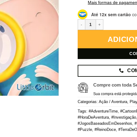
Mais formas de pagamen
Até 12x sem cartão
co
Adventure Time: As Investigaçõ
ADICIO
CO
CO
Compre com toda S
Sua compra está protegid
Categorias:
Ação / Aventura
,
Play
Tags:
#AdventureTime
,
#Cartoon
#HoraDeAventura
,
#Investigação
#JogosBaseadosEmDesenhos
,
#
#Puzzle
,
#ReinoDoce
,
#TerraDe