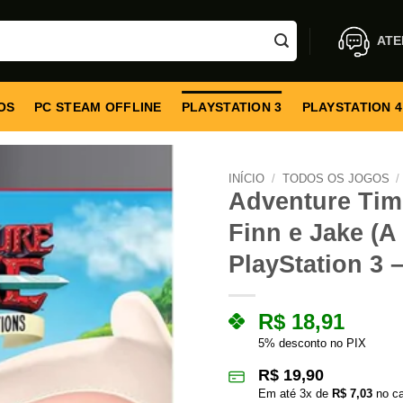
ATE
OS
PC STEAM OFFLINE
PLAYSTATION 3
PLAYSTATION 4
INÍCIO
/
TODOS OS JOGOS
/
Adventure Tim
Finn e Jake (A
PlayStation 3 –
R$
18,91
5% desconto no PIX
R$
19,90
Em até
3
x de
R$
7,03
no ca