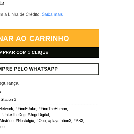
to
m a Linha de Crédito.
Saiba mais
es de Finn e Jake (A Hora da Aventura) – PlayStation 3 – Mídia Digital 
NAR AO CARRINHO
MPRAR COM 1 CLIQUE
MPRE PELO WHATSAPP
egurança.
a.
Station 3
Network
,
#FinnEJake
,
#FinnTheHuman
,
,
#JakeTheDog
,
#JogoDigital
,
Mistério
,
#Nostalgia
,
#Ooo
,
#playstation3
,
#PS3
,
Ooo