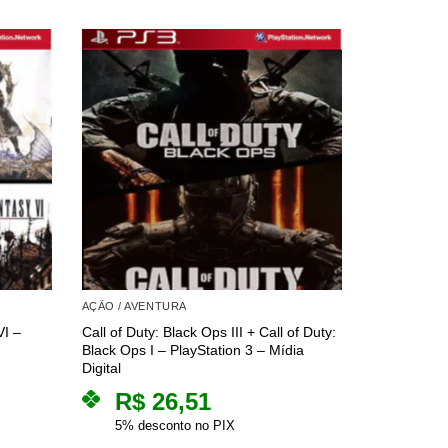
AÇÃO / AVENTURA
AÇÃO / AVE
VI –
Call of Duty: Black Ops III + Call of Duty:
Resident Evi
Black Ops I – PlayStation 3 – Mídia
PlayStation 
Digital
R$
R$
26,51
5% des
5% desconto no PIX
R$
2