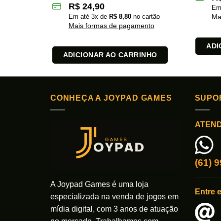
R$
24,90
Em
Em até
3
x de
R$
8,80
no cartão
Ma
Mais formas de pagamento
ADI
ADICIONAR AO CARRINHO
CONHEÇA A JOYPAD GAMES
SUPO
ATEN
(61) 
A Joypad Games é uma loja
Entre 
especializada na venda de jogos em
mídia digital, com 3 anos de atuação