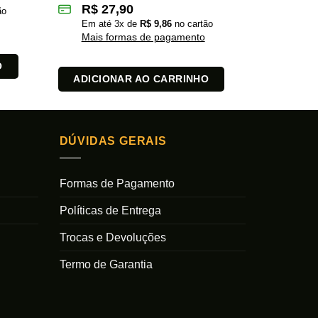
R$
27,90
ão
Em at
Em até
3
x de
R$
9,86
no cartão
Mais 
Mais formas de pagamento
O
ADICI
ADICIONAR AO CARRINHO
DÚVIDAS GERAIS
Formas de Pagamento
Políticas de Entrega
Trocas e Devoluções
Termo de Garantia