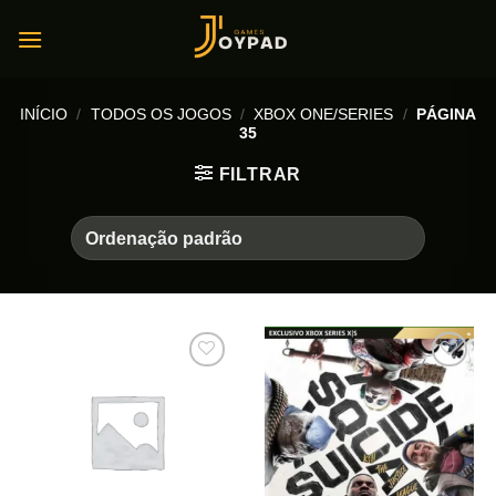
Skip
to
content
INÍCIO
/
TODOS OS JOGOS
/
XBOX ONE/SERIES
/
PÁGINA
35
FILTRAR