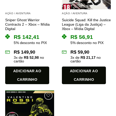
AÇÃO / AVENTURA
AÇÃO / AVENTURA
Sniper Ghost Warrior
Suicide Squad: Kill the Justice
Contracts 2 – Xbox – Mídia
League (Liga da Justiça) –
Digital
Xbox – Mídia Digital
R$
142,41
R$
56,91
5% desconto no PIX
5% desconto no PIX
R$
149,90
R$
59,90
3
x de
R$
52,98
no
3
x de
R$
21,17
no
cartão
cartão
ADICIONAR AO
ADICIONAR AO
CARRINHO
CARRINHO