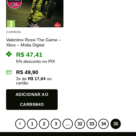
CORRIDA
Valentino Rossi The Game –
Xbox – Mídia Digital
R$
47,41
5% desconto no PIX
R$
49,90
3
x de
R$
17,64
no
cartão
ADICIONAR AO
CARRINHO
1
2
3
…
32
33
34
35