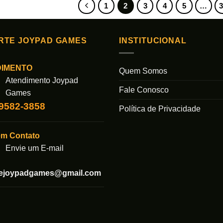
1
2
3
4
5
…
RTE JOYPAD GAMES
INSTITUCIONAL
DIMENTO
Quem Somos
Atendimento Joypad
Fale Conosco
Games
99582-3858
Política de Privacidade
em Contato
Envie um E-mail
tejoypadgames@gmail.com