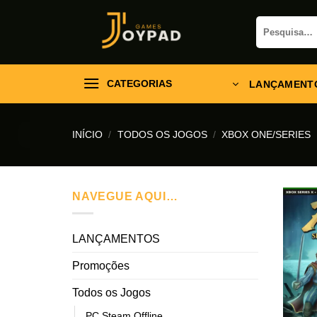
Skip
Pesquisar
to
por:
content
CATEGORIAS
LANÇAMENT
INÍCIO
/
TODOS OS JOGOS
/
XBOX ONE/SERIES
NAVEGUE AQUI…
LANÇAMENTOS
Promoções
Todos os Jogos
PC Steam Offline