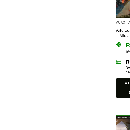
AÇÃO /
Ark: Su
– Mídia 
R
5%
R
3
ca
AD