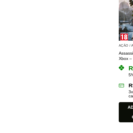
AÇÃO /
Assassi
Xbox – 
R
5%
R
3
ca
AD