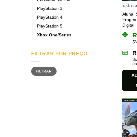
AÇÃO /
PlayStation 3
Aluna: 
PlayStation 4
Fragme
Digital
PlayStation 5
R
Xbox One/Series
5%
R
FILTRAR POR PREÇO
3
ca
Preço
Preço
FILTRAR
mínimo
máximo
AD