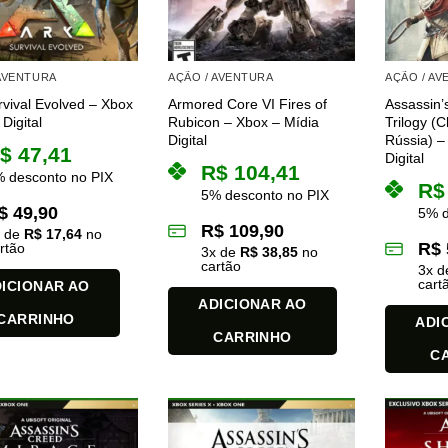
 AVENTURA
AÇÃO / AVENTURA
AÇÃO / A
rvival Evolved – Xbox
Armored Core VI Fires of
Assassin’
Digital
Rubicon – Xbox – Mídia
Trilogy (C
Digital
Rússia) –
$
47,41
Digital
R$
104,41
 desconto no PIX
R$
5% desconto no PIX
$
49,90
5% d
R$
109,90
x de
R$
17,64
no
R$
rtão
3
x de
R$
38,85
no
cartão
3
x 
cart
ICIONAR AO
ADICIONAR AO
CARRINHO
ADI
CARRINHO
C