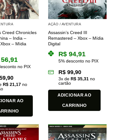
VENTURA
AÇÃO / AVENTURA
s Creed Chronicles
Assassin’s Creed III
hina – India –
Remastered – Xbox – Mídia
 Xbox – Mídia
Digital
R$
94,91
56,91
5% desconto no PIX
esconto no PIX
R$
99,90
59,90
3
x de
R$
35,31
no
cartão
de
R$
21,17
no
ão
ADICIONAR AO
CIONAR AO
CARRINHO
ARRINHO