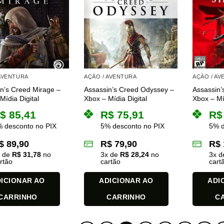
 AVENTURA
AÇÃO / AVENTURA
AÇÃO / A
n’s Creed Mirage –
Assassin’s Creed Odyssey –
Assassin
Mídia Digital
Xbox – Mídia Digital
Xbox – Mí
$
85,41
R$
75,91
R$
 desconto no PIX
5% desconto no PIX
5% d
$
89,90
R$
79,90
R$
x de
R$
31,78
no
3
x de
R$
28,24
no
3
x 
rtão
cartão
cart
ICIONAR AO
ADICIONAR AO
ADI
CARRINHO
CARRINHO
C