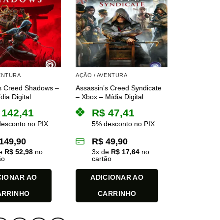
VENTURA
AÇÃO / AVENTURA
’s Creed Shadows –
Assassin’s Creed Syndicate
dia Digital
– Xbox – Mídia Digital
142,41
R$
47,41
esconto no PIX
5% desconto no PIX
149,90
R$
49,90
de
R$
52,98
no
3
x de
R$
17,64
no
ão
cartão
CIONAR AO
ADICIONAR AO
ARRINHO
CARRINHO