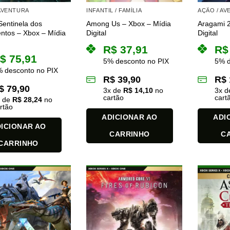
 AVENTURA
INFANTIL / FAMÍLIA
AÇÃO / A
Sentinela dos
Among Us – Xbox – Mídia
Aragami 2
ntos – Xbox – Mídia
Digital
Digital
R$
37,91
R$
$
75,91
5% desconto no PIX
5% d
 desconto no PIX
R$
39,90
R$
$
79,90
3
x de
R$
14,10
no
3
x 
cartão
cart
x de
R$
28,24
no
rtão
ADICIONAR AO
ADI
ICIONAR AO
CARRINHO
C
CARRINHO