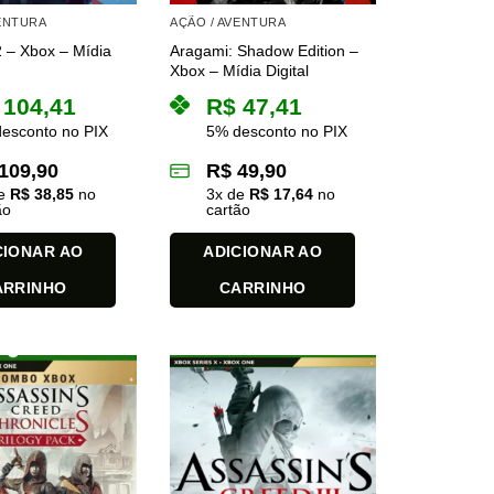
VENTURA
AÇÃO / AVENTURA
 – Xbox – Mídia
Aragami: Shadow Edition –
Xbox – Mídia Digital
104,41
R$
47,41
esconto no PIX
5% desconto no PIX
109,90
R$
49,90
de
R$
38,85
no
3
x de
R$
17,64
no
ão
cartão
CIONAR AO
ADICIONAR AO
ARRINHO
CARRINHO