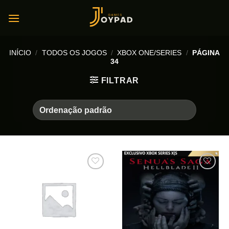
Skip
to
content
INÍCIO
/
TODOS OS JOGOS
/
XBOX ONE/SERIES
/
PÁGINA
34
FILTRAR