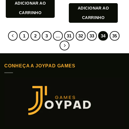
ADICIONAR AO
ADICIONAR AO
CARRINHO
CARRINHO
1
2
3
…
31
32
33
34
35
CONHEÇA A JOYPAD GAMES