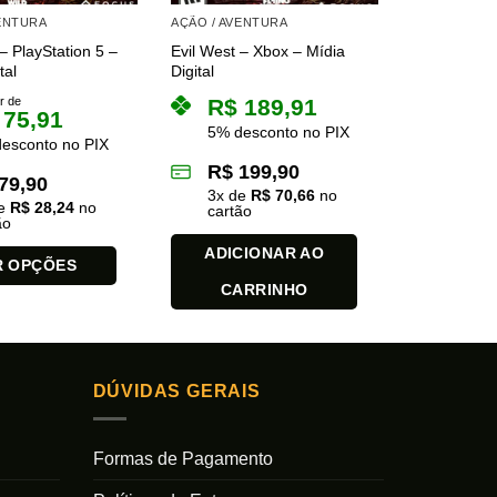
VENTURA
AÇÃO / AVENTURA
– PlayStation 5 –
Evil West – Xbox – Mídia
tal
Digital
ir de
R$
189,91
75,91
5% desconto no PIX
esconto no PIX
R$
199,90
79,90
3
x de
R$
70,66
no
de
R$
28,24
no
cartão
ão
ADICIONAR AO
R OPÇÕES
CARRINHO
DÚVIDAS GERAIS
Formas de Pagamento