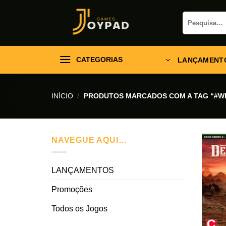
Skip
Pesquisar
to
por:
content
CATEGORIAS
LANÇAMENT
INÍCIO
/
PRODUTOS MARCADOS COM A TAG “#W
NAVEGUE AQUI…
LANÇAMENTOS
Promoções
Todos os Jogos