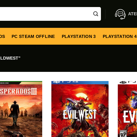
ATE
OS
PC STEAM OFFLINE
PLAYSTATION 3
PLAYSTATION 4
ILDWEST”