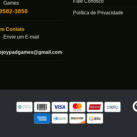
Fale Conosco
ser
ser
Games
escolhidas
escolhida
99582-3858
Política de Privacidade
na
na
página
página
em Contato
do
do
produto
produto
Envie um E-mail
tejoypadgames@gmail.com