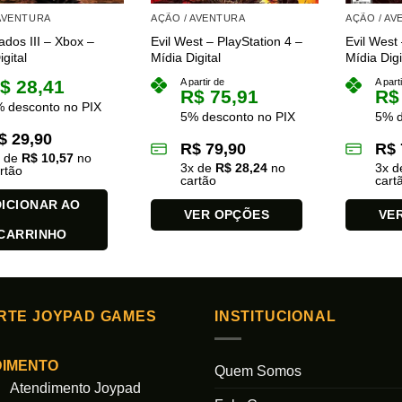
 AVENTURA
AÇÃO / AVENTURA
AÇÃO / A
dos III – Xbox –
Evil West – PlayStation 4 –
Evil West 
gital
Mídia Digital
Mídia Digi
$
28,41
A partir de
A part
R$
75,91
R$
 desconto no PIX
5% desconto no PIX
5% d
$
29,90
R$
79,90
R$
x de
R$
10,57
no
3
x de
R$
28,24
no
3
x 
rtão
cartão
cart
ICIONAR AO
VER OPÇÕES
VE
CARRINHO
Este
Este
produto
produto
tem
tem
várias
várias
RTE JOYPAD GAMES
INSTITUCIONAL
variantes.
variantes.
As
As
opções
opções
DIMENTO
Quem Somos
podem
podem
Atendimento Joypad