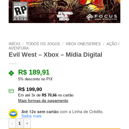
INÍCIO
/
TODOS OS JOGOS
/
XBOX ONE/SERIES
/
AÇÃO /
AVENTURA
Evil West – Xbox – Mídia Digital
R$
189,91
5% desconto no PIX
R$
199,90
Em até
3
x de
R$
70,66
no cartão
Mais formas de pagamento
Até 12x sem cartão
com a Linha de Crédito.
Saiba mais
Evil West – Xbox – Mídia Digital quantidade