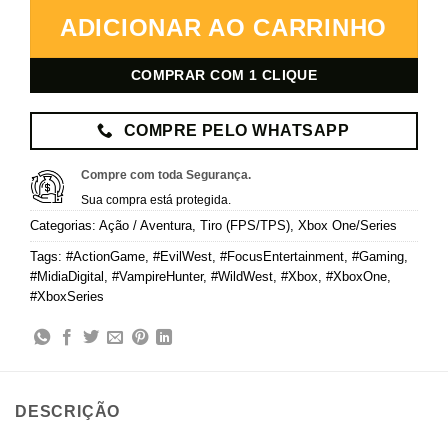
ADICIONAR AO CARRINHO
COMPRAR COM 1 CLIQUE
COMPRE PELO WHATSAPP
Compre com toda Segurança.
Sua compra está protegida.
Categorias:
Ação / Aventura
,
Tiro (FPS/TPS)
,
Xbox One/Series
Tags:
#ActionGame
,
#EvilWest
,
#FocusEntertainment
,
#Gaming
,
#MidiaDigital
,
#VampireHunter
,
#WildWest
,
#Xbox
,
#XboxOne
,
#XboxSeries
DESCRIÇÃO