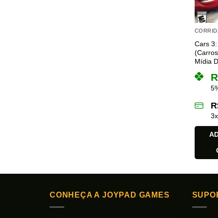
ser
escolhi
CORRID
na
Cars 3:
página
(Carros
do
Mídia Di
produto
R
5%
R
3
AD
CONHEÇA A JOYPAD GAMES
SUPO