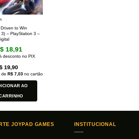
ser
das
escolhidas
A
na
 Driven to Win
página
 3) – PlayStation 3 –
do
gital
produto
$
18,91
 desconto no PIX
$
19,90
x de
R$
7,03
no cartão
ICIONAR AO
CARRINHO
RTE JOYPAD GAMES
INSTITUCIONAL