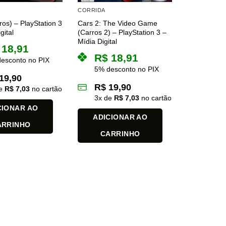
CORRIDA
ros) – PlayStation 3
Cars 2: The Video Game
gital
(Carros 2) – PlayStation 3 –
Mídia Digital
18,91
R$
18,91
esconto no PIX
5% desconto no PIX
19,90
R$
19,90
de
R$
7,03
no cartão
3
x de
R$
7,03
no cartão
CIONAR AO
ADICIONAR AO
ARRINHO
CARRINHO