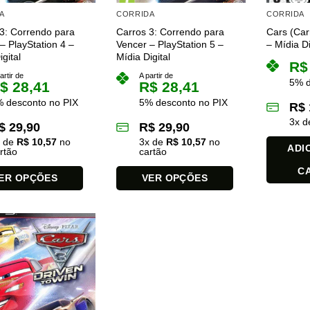
A
CORRIDA
CORRIDA
3: Correndo para
Carros 3: Correndo para
Cars (Car
– PlayStation 4 –
Vencer – PlayStation 5 –
– Mídia Di
gital
Mídia Digital
R$
artir de
A partir de
5% d
$
28,41
R$
28,41
 desconto no PIX
5% desconto no PIX
R$
3
x 
$
29,90
R$
29,90
x de
R$
10,57
no
3
x de
R$
10,57
no
ADI
rtão
cartão
C
ER OPÇÕES
VER OPÇÕES
Este
produto
tem
várias
es.
variantes.
As
opções
podem