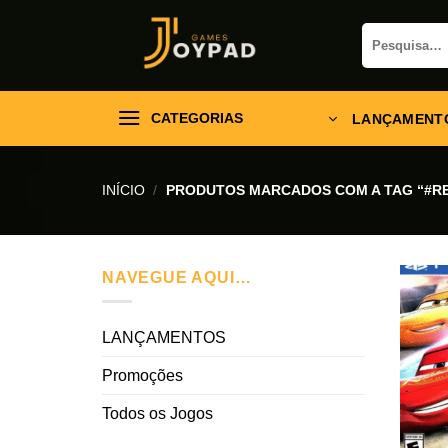
Skip
Pesquisar
to
por:
content
CATEGORIAS
LANÇAMENT
INÍCIO
/
PRODUTOS MARCADOS COM A TAG “#
NAVEGUE AQUI…
LANÇAMENTOS
Promoções
Todos os Jogos