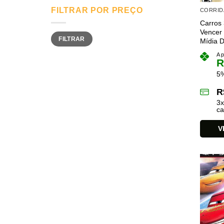
FILTRAR POR PREÇO
CORRID
Carros 
Vencer 
Preço
Preço
FILTRAR
mínimo
máximo
Mídia Di
A p
R
5%
R
3
ca
V
Este
produto
tem
várias
variant
As
opções
podem