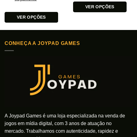
VER OPÇÕES
Este
VER OPÇÕES
produto
Este
tem
produto
várias
tem
variantes.
CONHEÇA A JOYPAD GAMES
várias
As
variantes.
opções
As
podem
opções
ser
podem
escolhidas
ser
na
escolhidas
página
na
do
página
produto
do
produto
A Joypad Games é uma loja especializada na venda de
jogos em mídia digital, com 3 anos de atuação no
mercado. Trabalhamos com autenticidade, rapidez e