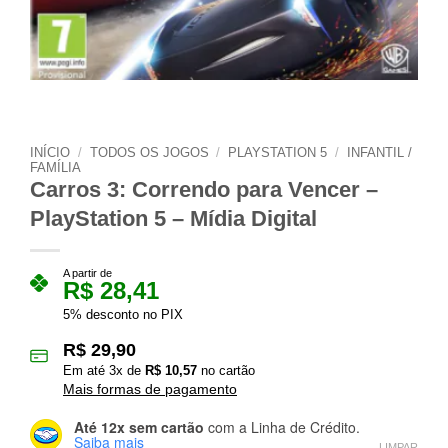
INÍCIO
/
TODOS OS JOGOS
/
PLAYSTATION 5
/
INFANTIL /
FAMÍLIA
Carros 3: Correndo para Vencer –
PlayStation 5 – Mídia Digital
A partir de
R$
28,41
5% desconto no PIX
R$
29,90
Em até
3
x de
R$
10,57
no cartão
Mais formas de pagamento
Até 12x sem cartão
com a Linha de Crédito.
Saiba mais
LIMPAR