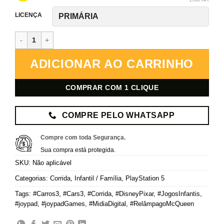
LICENÇA
Carros 3: Correndo para Vencer – PlayStation 5 – Mídia Digital qua
ADICIONAR AO CARRINHO
COMPRAR COM 1 CLIQUE
COMPRE PELO WHATSAPP
Compre com toda Segurança.
Sua compra está protegida.
SKU:
Não aplicável
Categorias:
Corrida
,
Infantil / Família
,
PlayStation 5
Tags:
#Carros3
,
#Cars3
,
#Corrida
,
#DisneyPixar
,
#JogosInfantis
,
#joypad
,
#joypadGames
,
#MidiaDigital
,
#RelâmpagoMcQueen