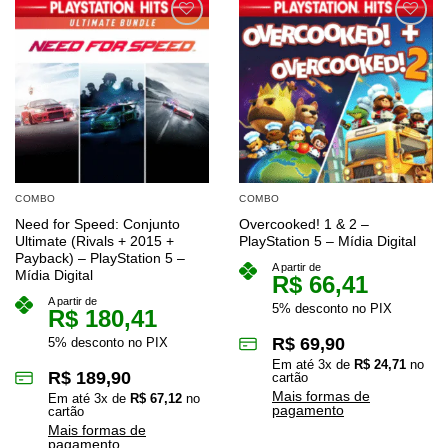
COMBO
COMBO
Need for Speed: Conjunto
Overcooked! 1 & 2 –
Ultimate (Rivals + 2015 +
PlayStation 5 – Mídia Digital
Payback) – PlayStation 5 –
A partir de
Mídia Digital
R$
66,41
A partir de
5% desconto no PIX
R$
180,41
R$
69,90
5% desconto no PIX
Em até
3
x de
R$
24,71
no
R$
189,90
cartão
Mais formas de
Em até
3
x de
R$
67,12
no
pagamento
cartão
Mais formas de
pagamento