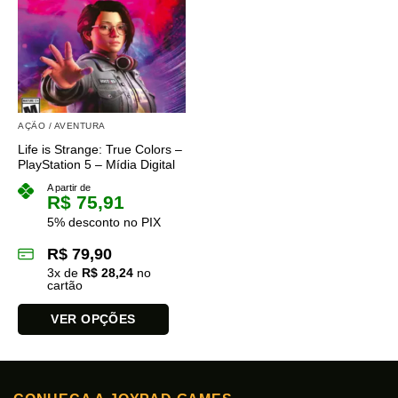
opções
podem
ser
escolhidas
na
página
do
AÇÃO / AVENTURA
produto
Life is Strange: True Colors –
PlayStation 5 – Mídia Digital
A partir de
R$
75,91
5% desconto no PIX
R$
79,90
3
x de
R$
28,24
no
cartão
VER OPÇÕES
Este
produto
tem