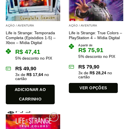
AÇÃO / AVENTURA
AÇÃO / AVENTURA
Life is Strange: Temporada
Life is Strange: True Colors –
Completa (Episódios 1-5) –
PlayStation 4 – Mídia Digital
Xbox – Mídia Digital
A partir de
R$
75,91
R$
47,41
5% desconto no PIX
5% desconto no PIX
R$
79,90
R$
49,90
3
x de
R$
28,24
no
3
x de
R$
17,64
no
cartão
cartão
VER OPÇÕES
ADICIONAR AO
Este
CARRINHO
produto
tem
várias
variantes.
As