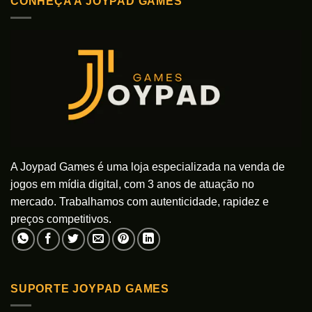
CONHEÇA A JOYPAD GAMES
várias
variantes.
As
opções
podem
ser
escolhidas
na
página
do
produto
A Joypad Games é uma loja especializada na venda de
jogos em mídia digital, com 3 anos de atuação no
mercado. Trabalhamos com autenticidade, rapidez e
preços competitivos.
SUPORTE JOYPAD GAMES