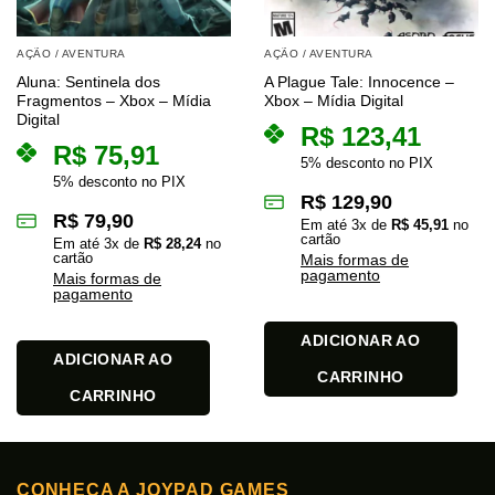
AÇÃO / AVENTURA
AÇÃO / AVENTURA
Aluna: Sentinela dos
A Plague Tale: Innocence –
Fragmentos – Xbox – Mídia
Xbox – Mídia Digital
Digital
R$
123,41
R$
75,91
5% desconto no PIX
5% desconto no PIX
R$
129,90
R$
79,90
Em até
3
x de
R$
45,91
no
cartão
Em até
3
x de
R$
28,24
no
cartão
Mais formas de
pagamento
Mais formas de
pagamento
ADICIONAR AO
ADICIONAR AO
CARRINHO
CARRINHO
CONHEÇA A JOYPAD GAMES