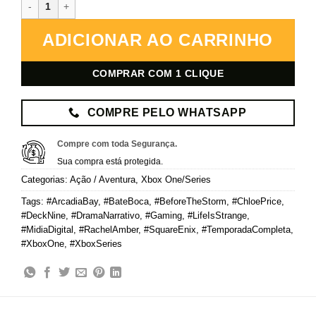
Life is Strange: Before the Storm – Xbox – Mídia Digital quantidade
ADICIONAR AO CARRINHO
COMPRAR COM 1 CLIQUE
COMPRE PELO WHATSAPP
Compre com toda Segurança.
Sua compra está protegida.
Categorias:
Ação / Aventura
,
Xbox One/Series
Tags:
#ArcadiaBay
,
#BateBoca
,
#BeforeTheStorm
,
#ChloePrice
,
#DeckNine
,
#DramaNarrativo
,
#Gaming
,
#LifeIsStrange
,
#MidiaDigital
,
#RachelAmber
,
#SquareEnix
,
#TemporadaCompleta
,
#XboxOne
,
#XboxSeries