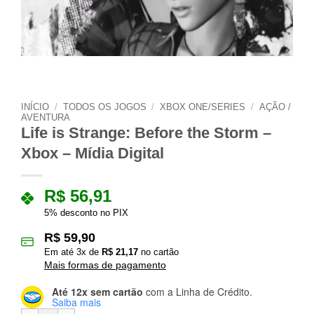
INÍCIO
/
TODOS OS JOGOS
/
XBOX ONE/SERIES
/
AÇÃO /
AVENTURA
Life is Strange: Before the Storm –
Xbox – Mídia Digital
R$
56,91
5% desconto no PIX
R$
59,90
Em até
3
x de
R$
21,17
no cartão
Mais formas de pagamento
Até 12x sem cartão
com a Linha de Crédito.
Saiba mais