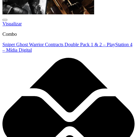
Visualizar
Combo
Sniper Ghost Warrior Contracts Double Pack 1 & 2 – PlayStation 4
– Mídia Digital