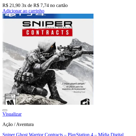
R$
21,90
3
x de
R$
7,74
no cartão
Adicionar ao carrinho
Visualizar
Ação / Aventura
Sniper Ghost Warrior Contracts – PlayStation 4 – Mídia Digital