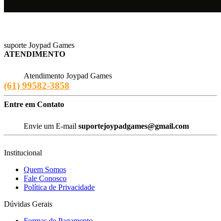
A Joypad Games é uma loja especializada na venda de jogos em
mídia digital, com 3 anos de atuação no mercado. Trabalhamos com
autenticidade, rapidez e preços competitivos.
suporte Joypad Games
ATENDIMENTO
Atendimento Joypad Games
(61) 99582-3858
Entre em Contato
Envie um E-mail
suportejoypadgames@gmail.com
Institucional
Quem Somos
Fale Conosco
Política de Privacidade
Dúvidas Gerais
Formas de Pagamento