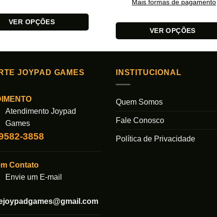
Mais formas de pagamento
VER OPÇÕES
VER OPÇÕES
Este
produto
tem
RTE JOYPAD GAMES
INSTITUCIONAL
várias
s.
variantes.
DIMENTO
As
Quem Somos
Atendimento Joypad
opções
Fale Conosco
podem
Games
ser
99582-3858
das
Política de Privacidade
escolhidas
na
em Contato
página
Envie um E-mail
do
produto
tejoypadgames@gmail.com