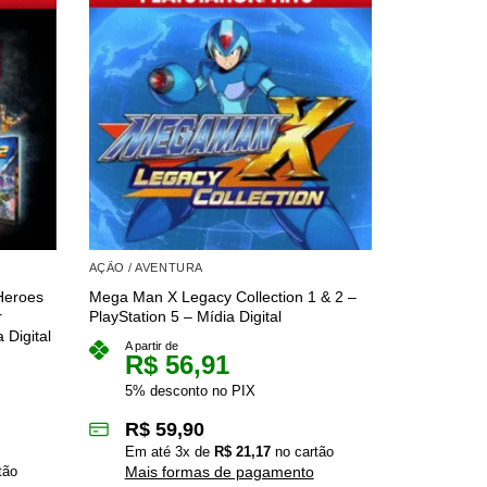
AÇÃO / AVENTURA
AÇÃO / AVE
Heroes
Mega Man X Legacy Collection 1 & 2 –
Resident Ev
r
PlayStation 5 – Mídia Digital
– PlayStatio
 Digital
A partir de
A partir 
R$
56,91
R$
5% desconto no PIX
5% des
R$
59,90
R$
6
Em até
3
x de
R$
21,17
no cartão
Em at
tão
Mais formas de pagamento
Mais 