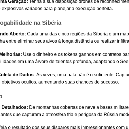
ima Geração:
Tenha à sua disposição drones de reconheciment
 explosivos variados para planejar a execução perfeita.
jogabilidade na Sibéria
ndo Aberto:
Cada uma das cinco regiões da Sibéria é um mapa 
 entre eliminar seus alvos à longa distância ou realizar infiltra
elhorias:
Use o dinheiro e os tokens ganhos em contratos para
lidades em uma árvore de talentos profunda, adaptando o Seeke
Coleta de Dados:
Às vezes, uma bala não é o suficiente. Captur
 e objetivos ocultos, aumentando suas chances de sucesso.
o
 Detalhados:
De montanhas cobertas de neve a bases militares 
nantes que capturam a atmosfera fria e perigosa da Rússia mod
eja o resultado dos seus disparos mais impressionantes com u