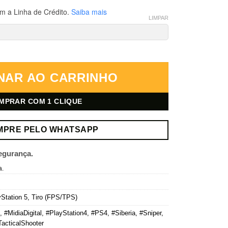
m a Linha de Crédito.
Saiba mais
LIMPAR
– PlayStation 5 – Mídia Digital quantidade
NAR AO CARRINHO
MPRAR COM 1 CLIQUE
MPRE PELO WHATSAPP
egurança.
a.
Station 5
,
Tiro (FPS/TPS)
,
#MidiaDigital
,
#PlayStation4
,
#PS4
,
#Siberia
,
#Sniper
,
TacticalShooter