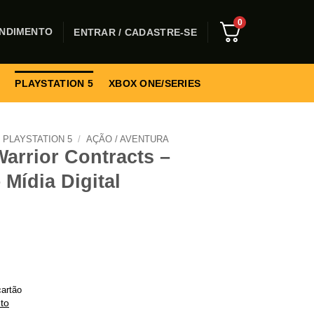
0
NDIMENTO
ENTRAR / CADASTRE-SE
PLAYSTATION 5
XBOX ONE/SERIES
PLAYSTATION 5
/
AÇÃO / AVENTURA
arrior Contracts –
 Mídia Digital
artão
to