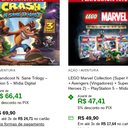
AVENTURA
AÇÃO / AVENTURA
andicoot N. Sane Trilogy –
LEGO Marvel Collection (Super 
ion 5 – Mídia Digital
+ Avengers (Vingadores) + Supe
Heroes 2) – PlayStation 5 – Mídia
rtir de
$
66,41
A partir de
R$
47,41
 desconto no PIX
5% desconto no PIX
$
69,90
R$
49,90
 até
3
x de
R$
24,71
no cartão
is formas de pagamento
Em até
3
x de
R$
17,64
no car