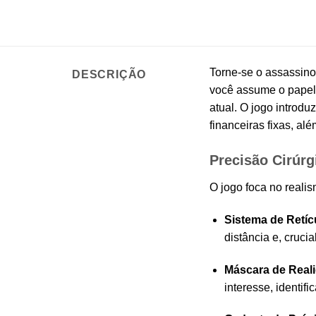
Torne-se o assassino
DESCRIÇÃO
você assume o papel 
atual. O jogo introdu
financeiras fixas, al
Precisão Cirúrg
O jogo foca no realis
Sistema de Retíc
distância e, cruci
Máscara de Real
interesse, identif