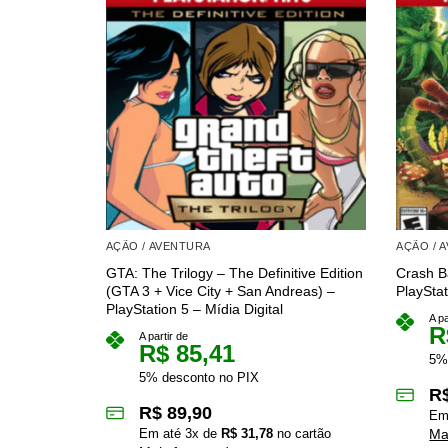
AÇÃO / AVENTURA
AÇÃO / 
GTA: The Trilogy – The Definitive Edition
Crash B
(GTA 3 + Vice City + San Andreas) –
PlayStat
PlayStation 5 – Mídia Digital
A pa
R
A partir de
R$
85,41
5%
5% desconto no PIX
R
R$
89,90
Em
Em até
3
x de
R$
31,78
no cartão
Ma