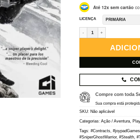
Até 12x sem cartão
co
LICENÇA
Sniper Ghost Warrior Contracts 
ADICIO
CO
CO
Compre com toda S
Sua compra está protegid
SKU:
Não aplicável
Categorias:
Ação / Aventura
,
Play
Tags:
#Contracts
,
#joypadGames
#SniperGhostWarrior
,
#Stealth
,
#