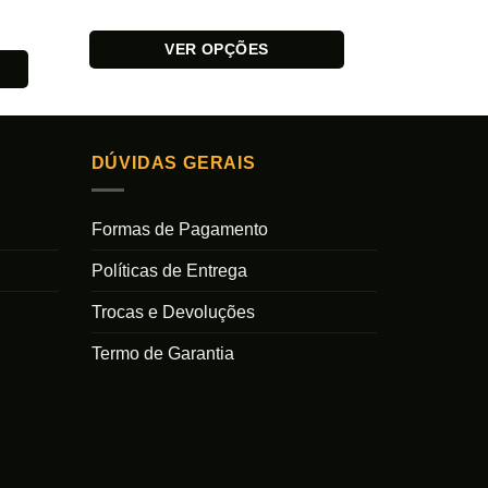
VER OPÇÕES
Este
Este
produto
produto
tem
tem
várias
várias
DÚVIDAS GERAIS
variantes.
variantes.
As
As
Formas de Pagamento
opções
opções
podem
podem
Políticas de Entrega
ser
ser
escolhidas
escolhidas
Trocas e Devoluções
na
na
Termo de Garantia
página
página
do
do
produto
produto