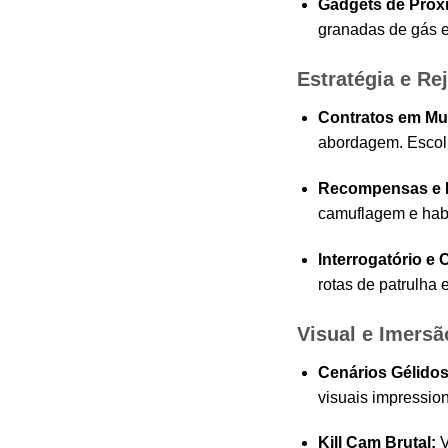
Gadgets de Próx
granadas de gás e
Estratégia e Re
Contratos em Mu
abordagem. Escolha
Recompensas e M
camuflagem e habi
Interrogatório e 
rotas de patrulha
Visual e Imersã
Cenários Gélidos
visuais impressio
Kill Cam Brutal:
V