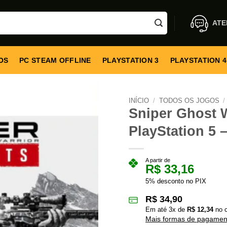
ATE
OS
PC STEAM OFFLINE
PLAYSTATION 3
PLAYSTATION 4
INÍCIO
/
TODOS OS JOGOS
/
Sniper Ghost W
PlayStation 5 –
A partir de
R$
33,16
5% desconto no PIX
R$
34,90
Em até
3
x de
R$
12,34
no c
Mais formas de pagamen