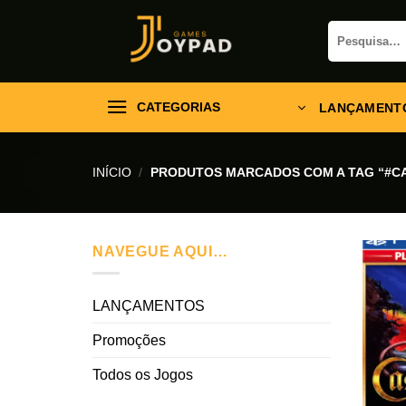
Skip
Pesquisar
to
por:
content
CATEGORIAS
LANÇAMENT
INÍCIO
/
PRODUTOS MARCADOS COM A TAG “#C
NAVEGUE AQUI…
LANÇAMENTOS
Promoções
Todos os Jogos