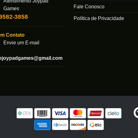
Atendimento Joypad
Fale Conosco
ser
Games
das
escolhidas
99582-3858
Política de Privacidade
na
página
em Contato
do
produto
Envie um E-mail
tejoypadgames@gmail.com