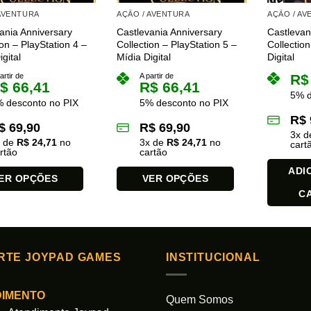
 AVENTURA
AÇÃO / AVENTURA
AÇÃO / A
ania Anniversary
Castlevania Anniversary
Castlevan
ion – PlayStation 4 –
Collection – PlayStation 5 –
Collectio
gital
Mídia Digital
Digital
artir de
A partir de
R$
$
66,41
R$
66,41
5% d
 desconto no PIX
5% desconto no PIX
R$
$
69,90
R$
69,90
3
x 
x de
R$
24,71
no
3
x de
R$
24,71
no
cart
rtão
cartão
ADI
ER OPÇÕES
VER OPÇÕES
C
Este
produto
tem
várias
RTE JOYPAD GAMES
INSTITUCIONAL
es.
variantes.
As
opções
DIMENTO
Quem Somos
podem