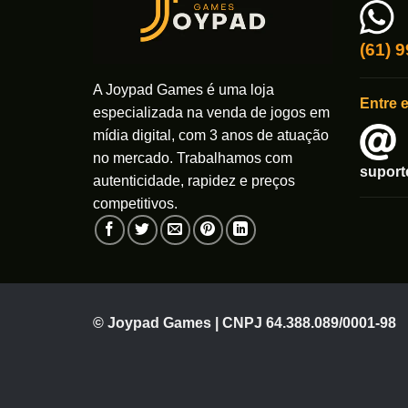
ser
escolhi
(61) 
na
página
A Joypad Games é uma loja
Entre 
do
especializada na venda de jogos em
produto
mídia digital, com 3 anos de atuação
no mercado. Trabalhamos com
supor
autenticidade, rapidez e preços
competitivos.
© Joypad Games | CNPJ 64.388.089/0001-98