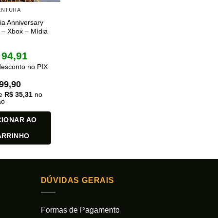
VENTURA
ia Anniversary
n – Xbox – Mídia
94,91
esconto no PIX
99,90
de
R$
35,31
no
ão
CIONAR AO
ARRINHO
DÚVIDAS GERAIS
Formas de Pagamento