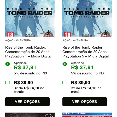
AÇÃO / AVENTURA
AÇÃO / AVENTURA
Rise of the Tomb Raider:
Rise of the Tomb Raider:
Comemoração de 20 Anos –
Comemoração de 20 Anos –
PlayStation 4 – Mídia Digital
PlayStation 5 – Mídia Digital
A partir de
A partir de
R$
37,91
R$
37,91
5% desconto no PIX
5% desconto no PIX
R$
39,90
R$
39,90
3
x de
R$
14,10
no
3
x de
R$
14,10
no
cartão
cartão
VER OPÇÕES
VER OPÇÕES
Este
Este
produto
produto