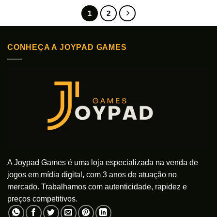
produto
tem
1
2
várias
variantes.
As
CONHEÇA A JOYPAD GAMES
opções
podem
ser
escolhidas
na
página
do
produto
A Joypad Games é uma loja especializada na venda de
jogos em mídia digital, com 3 anos de atuação no
mercado. Trabalhamos com autenticidade, rapidez e
preços competitivos.