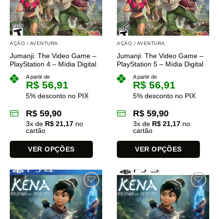
podem
ser
escolhidas
na
AÇÃO / AVENTURA
AÇÃO / AVENTURA
página
Jumanji: The Video Game –
Jumanji: The Video Game –
do
PlayStation 4 – Mídia Digital
PlayStation 5 – Mídia Digital
produto
A partir de
A partir de
R$
56,91
R$
56,91
5% desconto no PIX
5% desconto no PIX
R$
59,90
R$
59,90
3
x de
R$
21,17
no
3
x de
R$
21,17
no
cartão
cartão
VER OPÇÕES
VER OPÇÕES
Este
Este
produto
produto
tem
tem
várias
várias
variantes.
variantes.
As
As