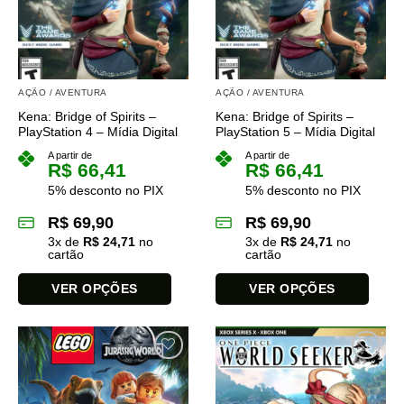
opções
opções
podem
podem
ser
ser
escolhidas
escolhidas
na
na
AÇÃO / AVENTURA
AÇÃO / AVENTURA
página
página
Kena: Bridge of Spirits –
Kena: Bridge of Spirits –
do
do
PlayStation 4 – Mídia Digital
PlayStation 5 – Mídia Digital
produto
produto
A partir de
A partir de
R$
66,41
R$
66,41
5% desconto no PIX
5% desconto no PIX
R$
69,90
R$
69,90
3
x de
R$
24,71
no
3
x de
R$
24,71
no
cartão
cartão
VER OPÇÕES
VER OPÇÕES
Este
Este
produto
produto
tem
tem
várias
várias
variantes.
variantes.