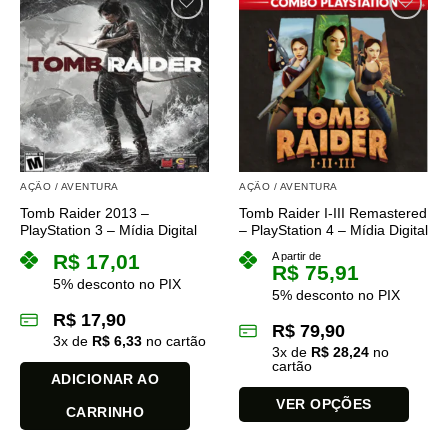
tem
tem
várias
várias
variantes.
variantes.
As
As
opções
opções
podem
podem
ser
ser
escolhidas
escolhidas
na
na
AÇÃO / AVENTURA
AÇÃO / AVENTURA
página
página
Tomb Raider 2013 –
Tomb Raider I-III Remastered
do
do
PlayStation 3 – Mídia Digital
– PlayStation 4 – Mídia Digital
produto
produto
R$
17,01
A partir de
R$
75,91
5% desconto no PIX
5% desconto no PIX
R$
17,90
R$
79,90
3
x de
R$
6,33
no cartão
3
x de
R$
28,24
no
cartão
ADICIONAR AO
VER OPÇÕES
CARRINHO
Este