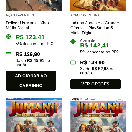
AÇÃO / AVENTURA
AÇÃO / AVENTURA
Deliver Us Mars – Xbox –
Indiana Jones e o Grande
Mídia Digital
Círculo – PlayStation 5 –
Mídia Digital
R$
123,41
A partir de
5% desconto no PIX
R$
142,41
5% desconto no PIX
R$
129,90
3
x de
R$
45,91
no
R$
149,90
cartão
3
x de
R$
52,98
no
cartão
ADICIONAR AO
VER OPÇÕES
CARRINHO
Este
produto
tem
várias
variantes.
As
opções