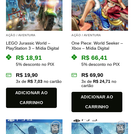
As
As
opções
opções
podem
podem
ser
ser
escolhidas
escolhidas
na
na
AÇÃO / AVENTURA
AÇÃO / AVENTURA
página
página
LEGO Jurassic World –
One Piece: World Seeker –
do
do
PlayStation 3 – Mídia Digital
Xbox – Mídia Digital
produto
produto
R$
18,91
R$
66,41
5% desconto no PIX
5% desconto no PIX
R$
19,90
R$
69,90
3
x de
R$
7,03
no cartão
3
x de
R$
24,71
no
cartão
ADICIONAR AO
ADICIONAR AO
CARRINHO
CARRINHO