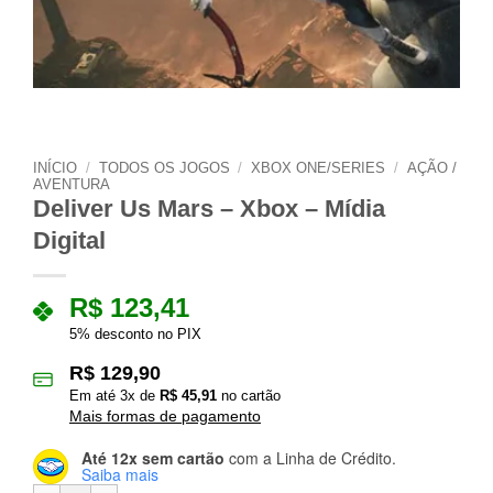
INÍCIO
/
TODOS OS JOGOS
/
XBOX ONE/SERIES
/
AÇÃO /
AVENTURA
Deliver Us Mars – Xbox – Mídia
Digital
R$
123,41
5% desconto no PIX
R$
129,90
Em até
3
x de
R$
45,91
no cartão
Mais formas de pagamento
Até 12x sem cartão
com a Linha de Crédito.
Saiba mais