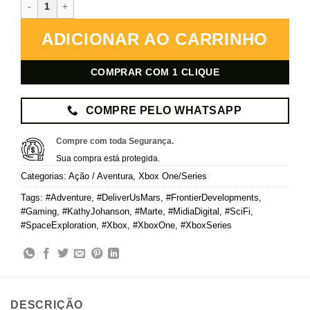
Deliver Us Mars – Xbox – Mídia Digital quantidade
ADICIONAR AO CARRINHO
COMPRAR COM 1 CLIQUE
COMPRE PELO WHATSAPP
Compre com toda Segurança.
Sua compra está protegida.
Categorias:
Ação / Aventura
,
Xbox One/Series
Tags:
#Adventure
,
#DeliverUsMars
,
#FrontierDevelopments
,
#Gaming
,
#KathyJohanson
,
#Marte
,
#MidiaDigital
,
#SciFi
,
#SpaceExploration
,
#Xbox
,
#XboxOne
,
#XboxSeries
DESCRIÇÃO