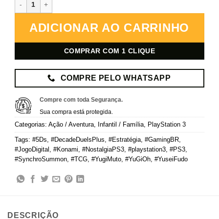
Yu-Gi-Oh! 5D's Decade Duels Plus – PlayStation 3 – Mídia Digital q
ADICIONAR AO CARRINHO
COMPRAR COM 1 CLIQUE
COMPRE PELO WHATSAPP
Compre com toda Segurança.
Sua compra está protegida.
Categorias:
Ação / Aventura
,
Infantil / Família
,
PlayStation 3
Tags:
#5Ds
,
#DecadeDuelsPlus
,
#Estratégia
,
#GamingBR
,
#JogoDigital
,
#Konami
,
#NostalgiaPS3
,
#playstation3
,
#PS3
,
#SynchroSummon
,
#TCG
,
#YugiMuto
,
#YuGiOh
,
#YuseiFudo
DESCRIÇÃO