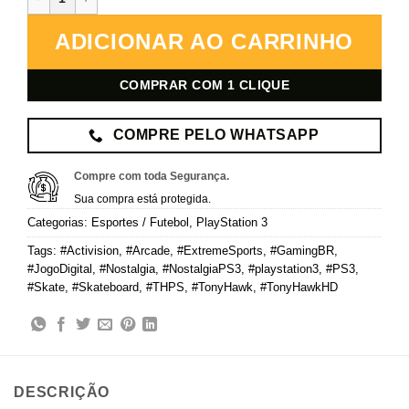
ADICIONAR AO CARRINHO
COMPRAR COM 1 CLIQUE
COMPRE PELO WHATSAPP
Compre com toda Segurança.
Sua compra está protegida.
Categorias:
Esportes / Futebol
,
PlayStation 3
Tags:
#Activision
,
#Arcade
,
#ExtremeSports
,
#GamingBR
,
#JogoDigital
,
#Nostalgia
,
#NostalgiaPS3
,
#playstation3
,
#PS3
,
#Skate
,
#Skateboard
,
#THPS
,
#TonyHawk
,
#TonyHawkHD
DESCRIÇÃO