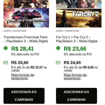
AÇÃO / AVENTURA
AÇÃO / AVENTURA
Transformers Franchise Pack
Far Cry 1 + Far Cry 2 –
– PlayStation 3 – Mídia Digital
PlayStation 3 – Mídia Digital
R$
28,41
R$
23,66
5% desconto no PIX
5% desconto no PIX
R$
29,90
R$
24,90
Em até
3
x de
R$
10,57
no
Em até
3
x de
R$
8,80
no
cartão
cartão
Mais formas de
Mais formas de
pagamento
pagamento
ADICIONAR AO
ADICIONAR AO
CARRINHO
CARRINHO