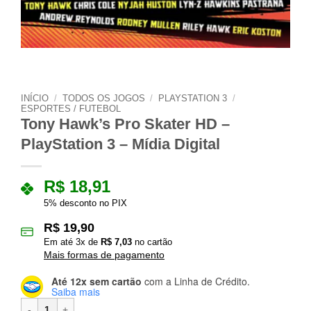
INÍCIO
/
TODOS OS JOGOS
/
PLAYSTATION 3
/
ESPORTES / FUTEBOL
Tony Hawk’s Pro Skater HD –
PlayStation 3 – Mídia Digital
R$
18,91
5% desconto no PIX
R$
19,90
Em até
3
x de
R$
7,03
no cartão
Mais formas de pagamento
Até 12x sem cartão
com a Linha de Crédito.
Saiba mais
Tony Hawk's Pro Skater HD – PlayStation 3 – Mídia Digital quantida