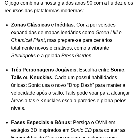
O jogo combina a nostalgia dos anos 90 com a fluidez e os
recursos das plataformas modernas:
Zonas Clássicas e Inéditas:
Corra por versões
expandidas de mapas lendários como
Green Hill
e
Chemical Plant
, mas prepare-se para cenários
totalmente novos e criativos, como a vibrante
Studiopolis
e a gelada
Press Garden
.
Três Personagens Jogáveis:
Escolha entre
Sonic
,
Tails
ou
Knuckles
. Cada um possui habilidades
únicas: Sonic usa o novo “Drop Dash” para manter a
velocidade após o salto, Tails pode voar para alcançar
áreas altas e Knuckles escala paredes e plana pelos
níveis.
Fases Especiais e Bônus:
Persiga o OVNI em
estágios 3D inspirados em
Sonic CD
para coletar as
Esmeraldas do Caos ou encare as esferas azuis