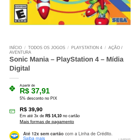
INÍCIO
/
TODOS OS JOGOS
/
PLAYSTATION 4
/
AÇÃO /
AVENTURA
Sonic Mania – PlayStation 4 – Mídia
Digital
A partir de
R$
37,91
5% desconto no PIX
R$
39,90
Em até
3
x de
R$
14,10
no cartão
Mais formas de pagamento
Até 12x sem cartão
com a Linha de Crédito.
Saiba mais
LIMPAR