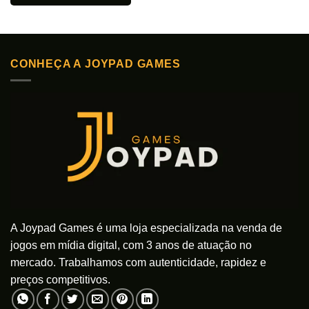
produto
Este
tem
produto
várias
tem
variantes.
várias
As
CONHEÇA A JOYPAD GAMES
variantes.
opções
As
podem
opções
ser
podem
escolhidas
ser
na
escolhidas
página
na
do
página
produto
do
produto
A Joypad Games é uma loja especializada na venda de
jogos em mídia digital, com 3 anos de atuação no
mercado. Trabalhamos com autenticidade, rapidez e
preços competitivos.