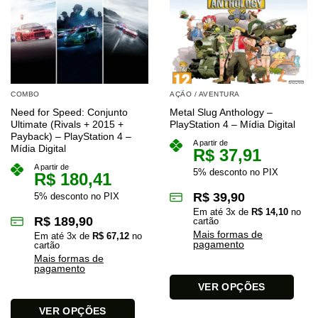
COMBO
AÇÃO / AVENTURA
Need for Speed: Conjunto
Metal Slug Anthology –
Ultimate (Rivals + 2015 +
PlayStation 4 – Mídia Digital
Payback) – PlayStation 4 –
A partir de
Mídia Digital
R$
37,91
A partir de
5% desconto no PIX
R$
180,41
R$
39,90
5% desconto no PIX
Em até
3
x de
R$
14,10
no
R$
189,90
cartão
Mais formas de
Em até
3
x de
R$
67,12
no
pagamento
cartão
Mais formas de
pagamento
VER OPÇÕES
Este
VER OPÇÕES