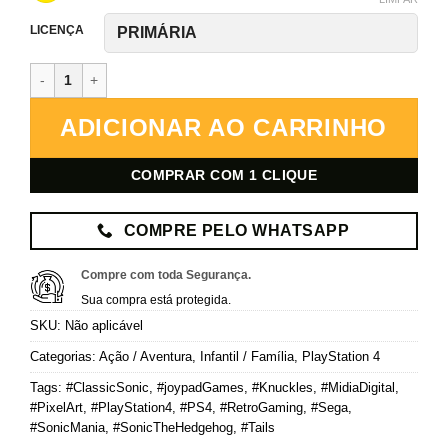
LICENÇA
Sonic Mania – PlayStation 4 – Mídia Digital quantidade
ADICIONAR AO CARRINHO
COMPRAR COM 1 CLIQUE
COMPRE PELO WHATSAPP
Compre com toda Segurança.
Sua compra está protegida.
SKU:
Não aplicável
Categorias:
Ação / Aventura
,
Infantil / Família
,
PlayStation 4
Tags:
#ClassicSonic
,
#joypadGames
,
#Knuckles
,
#MidiaDigital
,
#PixelArt
,
#PlayStation4
,
#PS4
,
#RetroGaming
,
#Sega
,
#SonicMania
,
#SonicTheHedgehog
,
#Tails