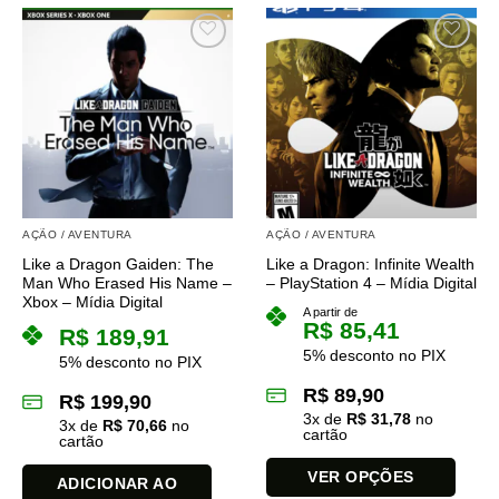
AÇÃO / AVENTURA
AÇÃO / AVENTURA
Like a Dragon Gaiden: The
Like a Dragon: Infinite Wealth
Man Who Erased His Name –
– PlayStation 4 – Mídia Digital
Xbox – Mídia Digital
A partir de
R$
85,41
R$
189,91
5% desconto no PIX
5% desconto no PIX
R$
89,90
R$
199,90
3
x de
R$
31,78
no
3
x de
R$
70,66
no
cartão
cartão
VER OPÇÕES
ADICIONAR AO