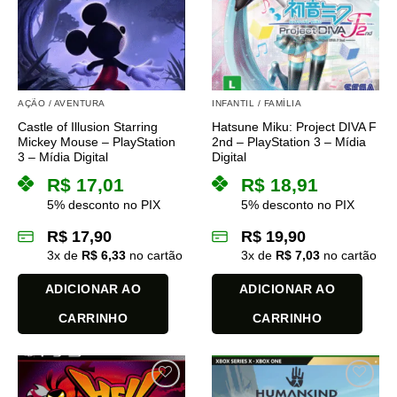
AÇÃO / AVENTURA
INFANTIL / FAMÍLIA
Castle of Illusion Starring
Hatsune Miku: Project DIVA F
Mickey Mouse – PlayStation
2nd – PlayStation 3 – Mídia
3 – Mídia Digital
Digital
R$
17,01
R$
18,91
5% desconto no PIX
5% desconto no PIX
R$
17,90
R$
19,90
3
x de
R$
6,33
no cartão
3
x de
R$
7,03
no cartão
ADICIONAR AO
ADICIONAR AO
CARRINHO
CARRINHO