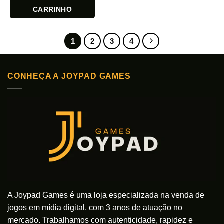
Este
CARRINHO
produto
tem
várias
1
2
3
4
variantes.
As
opções
CONHEÇA A JOYPAD GAMES
podem
ser
escolhidas
na
página
do
produto
A Joypad Games é uma loja especializada na venda de
jogos em mídia digital, com 3 anos de atuação no
mercado. Trabalhamos com autenticidade, rapidez e