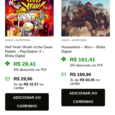
AÇÃO / AVENTURA
AÇÃO / AVENTURA
Hell Yeah! Wrath of the Dead
Humankind – Xbox – Mídia
Rabbit – PlayStation 3 –
Digital
Mídia Digital
R$
161,41
R$
28,41
5% desconto no PIX
5% desconto no PIX
R$
169,90
R$
29,90
3
x de
R$
60,05
no
cartão
3
x de
R$
10,57
no
cartão
ADICIONAR AO
ADICIONAR AO
CARRINHO
CARRINHO