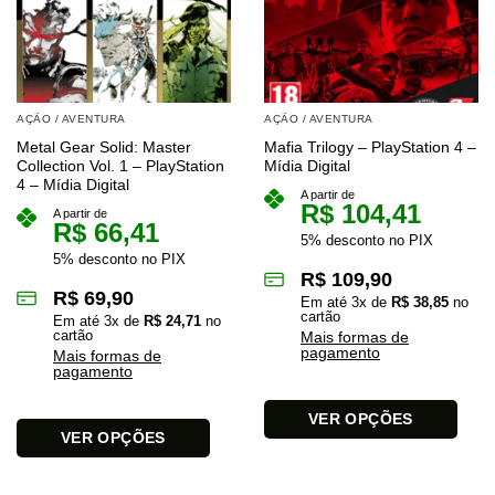
AÇÃO / AVENTURA
AÇÃO / AVENTURA
Metal Gear Solid: Master
Mafia Trilogy – PlayStation 4 –
Collection Vol. 1 – PlayStation
Mídia Digital
4 – Mídia Digital
A partir de
R$
104,41
A partir de
R$
66,41
5% desconto no PIX
5% desconto no PIX
R$
109,90
R$
69,90
Em até
3
x de
R$
38,85
no
cartão
Em até
3
x de
R$
24,71
no
cartão
Mais formas de
pagamento
Mais formas de
pagamento
VER OPÇÕES
VER OPÇÕES
Este
Este
produto
produto