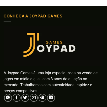
tem
tem
várias
várias
variantes.
variantes.
As
CONHEÇA A JOYPAD GAMES
As
opções
opções
podem
podem
ser
ser
escolhidas
escolhidas
na
na
página
página
do
do
produto
produto
A Joypad Games é uma loja especializada na venda de
jogos em mídia digital, com 3 anos de atuação no
mercado. Trabalhamos com autenticidade, rapidez e
preços competitivos.