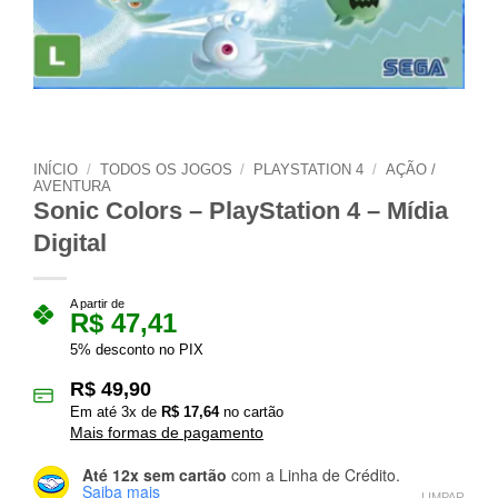
INÍCIO
/
TODOS OS JOGOS
/
PLAYSTATION 4
/
AÇÃO /
AVENTURA
Sonic Colors – PlayStation 4 – Mídia
Digital
A partir de
R$
47,41
5% desconto no PIX
R$
49,90
Em até
3
x de
R$
17,64
no cartão
Mais formas de pagamento
Até 12x sem cartão
com a Linha de Crédito.
Saiba mais
LIMPAR