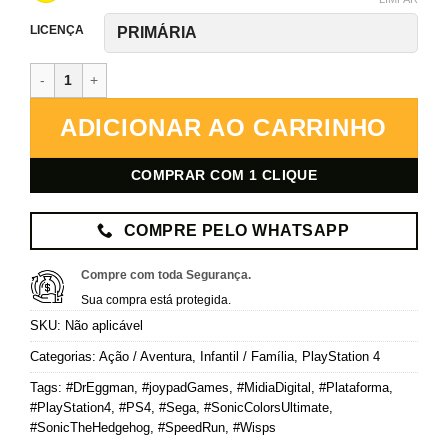
LICENÇA
Sonic Colors – PlayStation 4 – Mídia Digital quantidade
ADICIONAR AO CARRINHO
COMPRAR COM 1 CLIQUE
COMPRE PELO WHATSAPP
Compre com toda Segurança.
Sua compra está protegida.
SKU:
Não aplicável
Categorias:
Ação / Aventura
,
Infantil / Família
,
PlayStation 4
Tags:
#DrEggman
,
#joypadGames
,
#MidiaDigital
,
#Plataforma
,
#PlayStation4
,
#PS4
,
#Sega
,
#SonicColorsUltimate
,
#SonicTheHedgehog
,
#SpeedRun
,
#Wisps