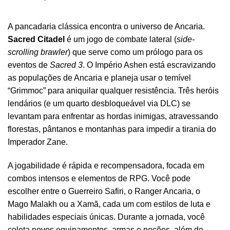
A pancadaria clássica encontra o universo de Ancaria.
Sacred Citadel
é um jogo de combate lateral (
side-
scrolling brawler
) que serve como um prólogo para os
eventos de
Sacred 3
. O Império Ashen está escravizando
as populações de Ancaria e planeja usar o temível
“Grimmoc” para aniquilar qualquer resistência. Três heróis
lendários (e um quarto desbloqueável via DLC) se
levantam para enfrentar as hordas inimigas, atravessando
florestas, pântanos e montanhas para impedir a tirania do
Imperador Zane.
A jogabilidade é rápida e recompensadora, focada em
combos intensos e elementos de RPG. Você pode
escolher entre o Guerreiro Safiri, o Ranger Ancaria, o
Mago Malakh ou a Xamã, cada um com estilos de luta e
habilidades especiais únicas. Durante a jornada, você
coleta novos equipamentos, armas e poções, além de