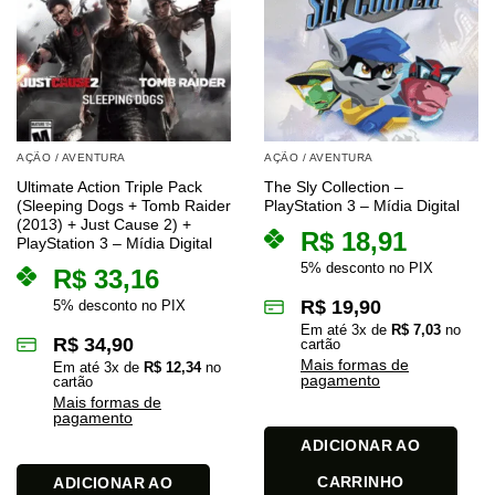
AÇÃO / AVENTURA
AÇÃO / AVENTURA
Ultimate Action Triple Pack
The Sly Collection –
(Sleeping Dogs + Tomb Raider
PlayStation 3 – Mídia Digital
(2013) + Just Cause 2) +
R$
18,91
PlayStation 3 – Mídia Digital
5% desconto no PIX
R$
33,16
R$
19,90
5% desconto no PIX
Em até
3
x de
R$
7,03
no
R$
34,90
cartão
Mais formas de
Em até
3
x de
R$
12,34
no
pagamento
cartão
Mais formas de
pagamento
ADICIONAR AO
CARRINHO
ADICIONAR AO