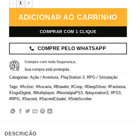
Sacred Citadel – PlayStation 3 – Mídia Digital quantidade
ADICIONAR AO CARRINHO
COMPRAR COM 1 CLIQUE
COMPRE PELO WHATSAPP
Compre com toda Segurança.
Sua compra está protegida.
Categorias:
Ação / Aventura
,
PlayStation 3
,
RPG / Simulação
Tags:
#Action
,
#Ancaria
,
#Brawler
,
#Coop
,
#DeepSilver
,
#Fantasia
,
#JogoDigital
,
#Multiplayer
,
#NostalgiaPS3
,
#playstation3
,
#PS3
,
#RPG
,
#Sacred
,
#SacredCitadel
,
#SideScroller
DESCRIÇÃO