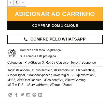
Resident Evil Director's Cut – PlayStation 3 – Mídia Digital quantid
ADICIONAR AO CARRINHO
COMPRAR COM 1 CLIQUE
COMPRE PELO WHATSAPP
Compre com toda Segurança.
Sua compra está protegida.
Categorias:
PlayStation 3
,
Retrô / Clássico
,
Terror / Suspense
Tags:
#Capcom
,
#ChrisRedfield
,
#DirectorsCut
,
#JillValentine
,
#JogoDigital
,
#MansãoSpencer
,
#NostalgiaPS3
,
#playstation3
,
#PS3
,
#PSOneClassics
,
#ResidentEvil
,
#RetroGaming
,
#S.T.A.R.S.
,
#SurvivalHorror
,
#Terror
,
#Zumbi