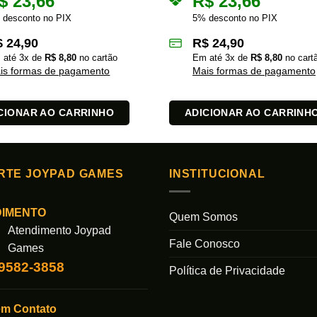
$
23,66
R$
23,66
 desconto no PIX
5% desconto no PIX
$
24,90
R$
24,90
 até
3
x de
R$
8,80
no cartão
Em até
3
x de
R$
8,80
no cart
is formas de pagamento
Mais formas de pagamento
CIONAR AO CARRINHO
ADICIONAR AO CARRINH
RTE JOYPAD GAMES
INSTITUCIONAL
DIMENTO
Quem Somos
Atendimento Joypad
Fale Conosco
Games
99582-3858
Política de Privacidade
em Contato