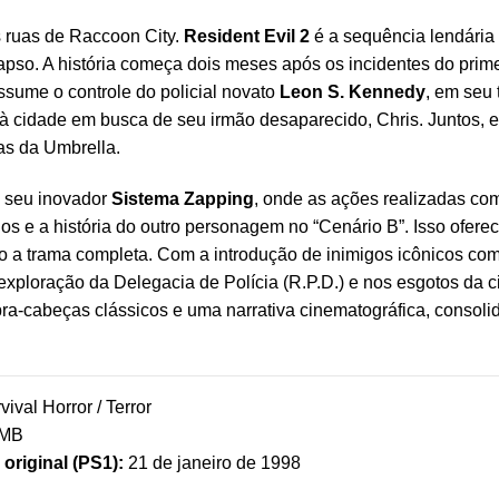
 ruas de Raccoon City.
Resident Evil 2
é a sequência lendária
lapso. A história começa dois meses após os incidentes do prim
ssume o controle do policial novato
Leon S. Kennedy
, em seu 
 à cidade em busca de seu irmão desaparecido, Chris. Juntos, 
as da Umbrella.
o seu inovador
Sistema Zapping
, onde as ações realizadas c
ios e a história do outro personagem no “Cenário B”. Isso ofer
o a trama completa. Com a introdução de inimigos icônicos co
 exploração da Delegacia de Polícia (R.P.D.) e nos esgotos da c
-cabeças clássicos e uma narrativa cinematográfica, consolid
ival Horror / Terror
 MB
original (PS1):
21 de janeiro de 1998