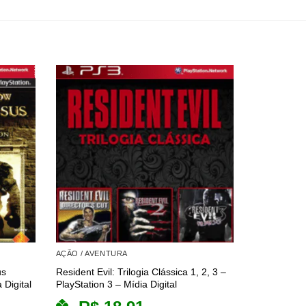
AÇÃO / AVENTURA
AÇÃO / AVE
us
Resident Evil: Trilogia Clássica 1, 2, 3 –
Transformer
 Digital
PlayStation 3 – Mídia Digital
PlayStation 