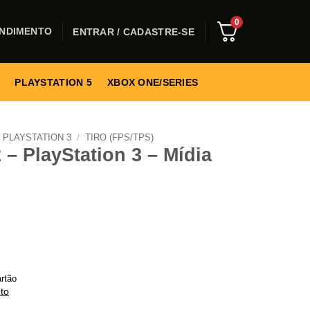
0
NDIMENTO
ENTRAR / CADASTRE-SE
PLAYSTATION 5
XBOX ONE/SERIES
PLAYSTATION 3
/
TIRO (FPS/TPS)
 – PlayStation 3 – Mídia
rtão
to