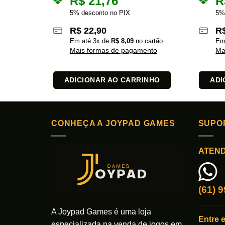
R$
21,76
R
5% desconto no PIX
5%
R$
22,90
R
Em até
3
x de
R$
8,09
no cartão
Em
Mais formas de pagamento
Ma
ADICIONAR AO CARRINHO
ADI
CONHEÇA A JOYPAD GAMES
SUPO
ATEN
(61) 
A Joypad Games é uma loja
Entre 
especializada na venda de jogos em