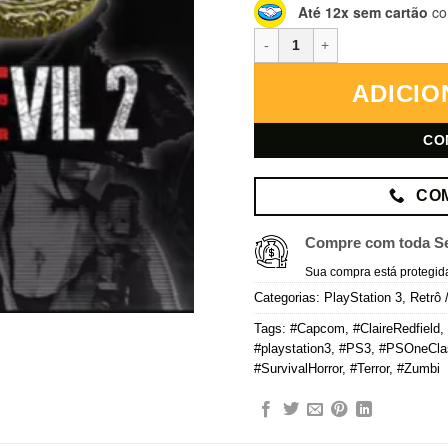
Até 12x sem cartão
co
Resident Evil 2 – PlayStation 3
ADICIO
CO
CO
Compre com toda S
Sua compra está protegid
Categorias:
PlayStation 3
,
Retrô 
Tags:
#Capcom
,
#ClaireRedfield
,
#playstation3
,
#PS3
,
#PSOneCla
#SurvivalHorror
,
#Terror
,
#Zumbi