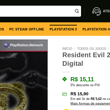
ATE
OS
PC STEAM OFFLINE
PLAYSTATION 3
PLAYSTATION 4
INÍCIO
/
TODOS OS JOGOS
/
Resident Evil 2
Digital
R$
15,11
5% desconto no PIX
R$
15,90
Em até
3
x de
R$
5,62
no ca
Mais formas de pagamen