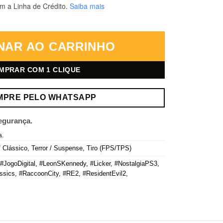
m a Linha de Crédito.
Saiba mais
 – Mídia Digital quantidade
NAR AO CARRINHO
MPRAR COM 1 CLIQUE
MPRE PELO WHATSAPP
egurança.
a.
/ Clássico
,
Terror / Suspense
,
Tiro (FPS/TPS)
#JogoDigital
,
#LeonSKennedy
,
#Licker
,
#NostalgiaPS3
,
ssics
,
#RaccoonCity
,
#RE2
,
#ResidentEvil2
,